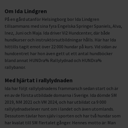
Om Ida Lindgren
På en gård utanför Helsingborg bor Ida Lindgren
tillsammans med sina fyra Engelska Springer Spaniels, Alva,
Inez, Juni och Maja. Ida driver Vi2 Hundcenter, där både
hundkurser och instruktörsutbildningar hålls. Här har Ida
hittills tagit emot över 22 000 hundar på kurs. Vid sidan av
hundcentret har hon även gett ut ett antal hundböcker
bland annat HUNDra% Rallylydnad och HUNDra%
rallybanor.
Med hjärtat i rallylydnaden
Ida har följt rallylydnadens frammarsch sedan start och är
en av de första utbildade domarna i Sverige. Ida dömde SM
2019, NM 2021 och VM 2024, och har utbildat ca 9 000
rallylydnadselever runt om i landet och även utomlands.
Dessutom tävlar hon själv i sporten och har två hundar som
har kvalat till SM flertalet gånger. Hennes motto är: Man