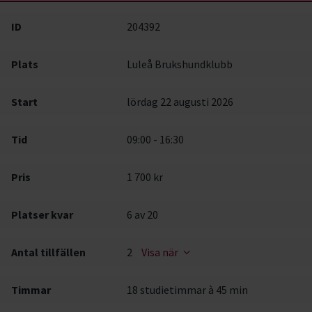
ID
204392
Plats
Luleå Brukshundklubb
Start
lördag 22 augusti 2026
Tid
09:00 - 16:30
Pris
1 700 kr
Platser kvar
6
av 20
Antal tillfällen
2
Visa när
Timmar
18 studietimmar à 45 min