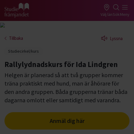
Gå till studiefrämjandets startsida
Välj län
Sök
Meny
Tillbaka
Lyssna
Studiecirkel/kurs
Rallylydnadskurs för Ida Lindgren
Helgen är planerad så att två grupper kommer
träna praktiskt med hund, man är åhörare för
den andra gruppen. Båda grupperna tränar båda
dagarna omlott eller samtidigt med varandra.
Anmäl dig här