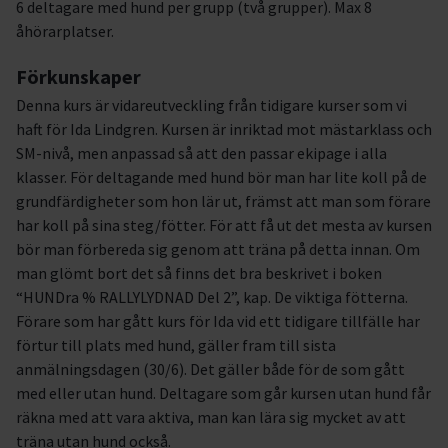
6 deltagare med hund per grupp (två grupper). Max 8
åhörarplatser.
Förkunskaper
Denna kurs är vidareutveckling från tidigare kurser som vi
haft för Ida Lindgren. Kursen är inriktad mot mästarklass och
SM-nivå, men anpassad så att den passar ekipage i alla
klasser. För deltagande med hund bör man har lite koll på de
grundfärdigheter som hon lär ut, främst att man som förare
har koll på sina steg/fötter. För att få ut det mesta av kursen
bör man förbereda sig genom att träna på detta innan. Om
man glömt bort det så finns det bra beskrivet i boken
“HUNDra % RALLYLYDNAD Del 2”, kap. De viktiga fötterna.
Förare som har gått kurs för Ida vid ett tidigare tillfälle har
förtur till plats med hund, gäller fram till sista
anmälningsdagen (30/6). Det gäller både för de som gått
med eller utan hund. Deltagare som går kursen utan hund får
räkna med att vara aktiva, man kan lära sig mycket av att
träna utan hund också.