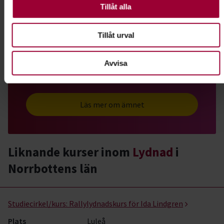
valbara.
Dela:
Facebook
LinkedIn
E-mail
Tillåt alla
Tillåt urval
Lydnad för alla hundar
Avvisa
Har du en hund som vill lära sig nya tricks? Gillar
du att tävla? Prova rallylydnad!
Läs mer om ämnet
Liknande kurser inom
Lydnad
i
Norrbottens län
Lydnad- kurser, studiecirklar & evenemang (14 rader)
Studiecirkel/kurs:
Rallylydnadskurs för Ida Lindgren
Plats
Luleå