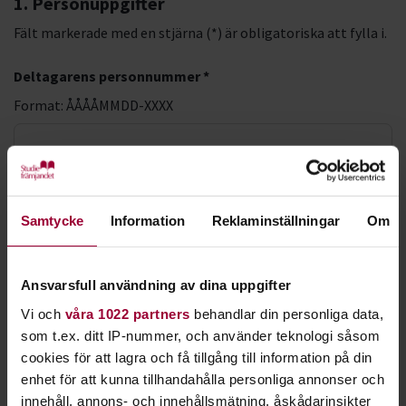
1. Personuppgifter
Fält markerade med en stjärna (*) är obligatoriska att fylla i.
Deltagarens personnummer *
Format: ÅÅÅÅMMDD-XXXX
LMA-nummer
Samtycke
Information
Reklaminställningar
Om
Förnamn *
Ansvarsfull användning av dina uppgifter
Efternamn *
Vi och
våra 1022 partners
behandlar din personliga data,
som t.ex. ditt IP-nummer, och använder teknologi såsom
cookies för att lagra och få tillgång till information på din
enhet för att kunna tillhandahålla personliga annonser och
E-postadress *
innehåll, annons- och innehållsmätning, åskådarinsikter