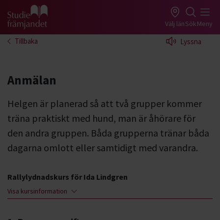
Gå till studiefrämjandets startsida
Välj län
Sök
Meny
Tillbaka
Lyssna
Anmälan
Helgen är planerad så att två grupper kommer
träna praktiskt med hund, man är åhörare för
den andra gruppen. Båda grupperna tränar båda
dagarna omlott eller samtidigt med varandra.
Rallylydnadskurs för Ida Lindgren
Visa kursinformation