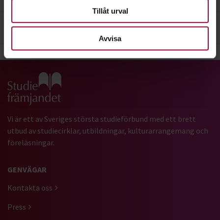
Tillåt urval
4
. Betalningsinformation
Avvisa
Gå till studiefrämjandets startsida
Vi är ett av Sveriges största studieförbund med ett brett
utbud av studiecirklar, utbildningar, kulturarrangemang och
föreläsningar.
GENVÄGAR
Kontakta oss
Press