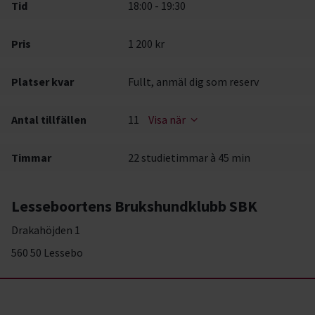
Tid
18:00 - 19:30
Pris
1 200 kr
Platser kvar
Fullt, anmäl dig som reserv
Antal tillfällen
11
Visa när
Timmar
22 studietimmar à 45 min
Lesseboortens Brukshundklubb SBK
Drakahöjden 1
560 50 Lessebo