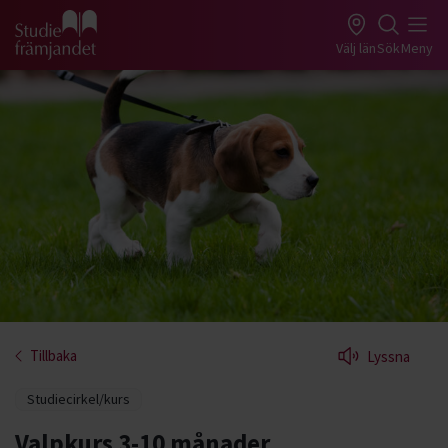
Gå till studiefrämjandets startsida
Välj län
Sök
Meny
Tillbaka
Lyssna
Studiecirkel/kurs
Valpkurs 3-10 månader