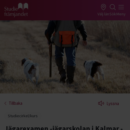
Gå till studiefrämjandets startsida
Välj län
Sök
Meny
Tillbaka
Lyssna
Studiecirkel/kurs
Jägarexamen -jägarskolan i Kalmar -