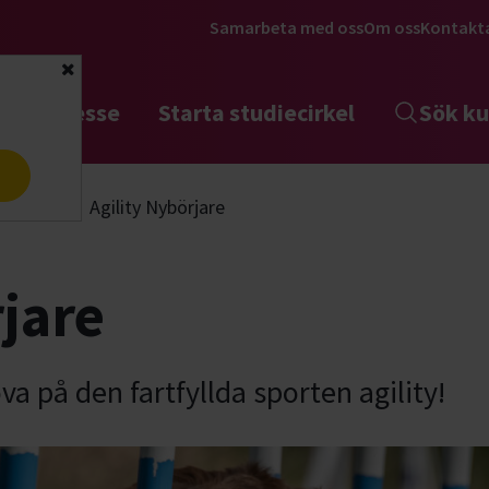
Samarbeta med oss
Om oss
Kontakt
Stäng
tta intresse
Starta studiecirkel
Sök ku
a
Agility
Agility Nybörjare
rjare
va på den fartfyllda sporten agility!