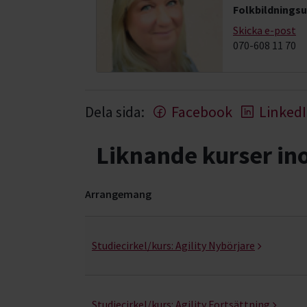
Folkbildningsu
Skicka e-post
070-608 11 70
Dela sida:
Facebook
Linked
Liknande kurser i
Arrangemang
Agility- kurser, studiecirklar & evenemang (6 ra
Studiecirkel/kurs:
Agility Nybörjare
Studiecirkel/kurs:
Agility Fortsättning