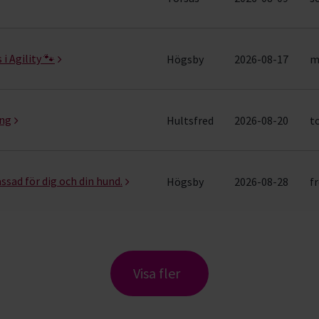
 i Agility 🐾
Högsby
2026-08-17
m
ing
Hultsfred
2026-08-20
t
assad för dig och din hund.
Högsby
2026-08-28
fr
Visa fler