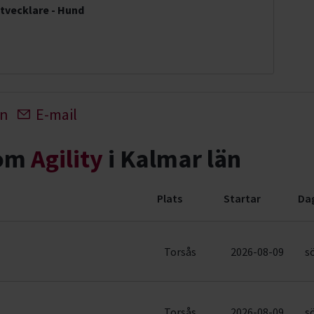
tvecklare - Hund
In
E-mail
nom
Agility
i Kalmar län
Plats
Startar
Da
der)
Torsås
2026-08-09
s
Torsås
2026-08-09
s