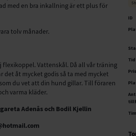
St
d med en bra inkallning är ett plus för
ID
Pla
ara tolv månader.
Sta
Tid
 flexikoppel. Vattenskål. Då all vår träning
Pri
år det åt mycket godis så ta med mycket
om du vet att din hund gillar. Till föraren
Pla
 och varma kläder.
Ant
till
gareta Adenås och Bodil Kjellin
Ti
@hotmail.com
To