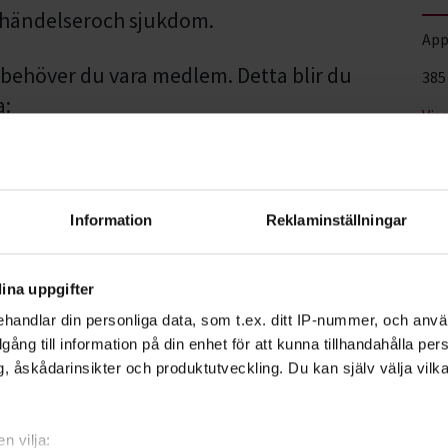
 händelseroch sjukdom.
App
n behöver du vara medlem. Detta blir du
385
a:
Vis
rsite.se/
 kommer innan kursstart på den mail som
posten.
Information
Reklaminställningar
sten gäller i 14 dagar. OBS! Vid din anmälan
ina uppgifter
ör vid kursstart. Fullständiga villkor för
handlar din personliga data, som t.ex. ditt IP-nummer, och anv
eframjandet.se/om-
illgång till information på din enhet för att kunna tillhandahålla pe
, åskådarinsikter och produktutveckling. Du kan själv välja vilk
ig står i ditt bekräftelsemejl.
n vilja: