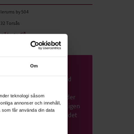
lerums by 504
 32 Torsås
a på karta
Agility
Om
Bli samspelt med din hund
genom utmanande
hinderbanor. Agility betyder
änder teknologi såsom
rsonliga annonser och innehåll,
snabbhet och det är verkligen
a som får använda din data
snabbhet och samarbete det
handlar om här.