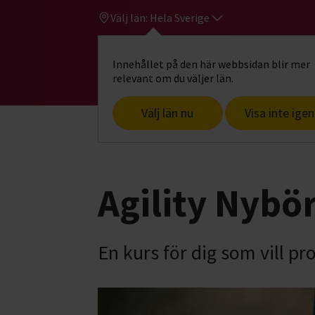
Välj län:
Hela Sverige
Innehållet på den här webbsidan blir mer
Hi
Gå till studiefrämjandets startsid
relevant om du väljer län.
Välj län nu
Visa inte igen
Start
Hitta intresse
Hund & husdjur
Agility Nybö
En kurs för dig som vill pro