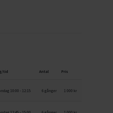
g/tid
Antal
Pris
öndag 10:00 - 12:15
6 gånger
1 000 kr
öndag 12:45 - 15:00
6 gånger
1 000 kr