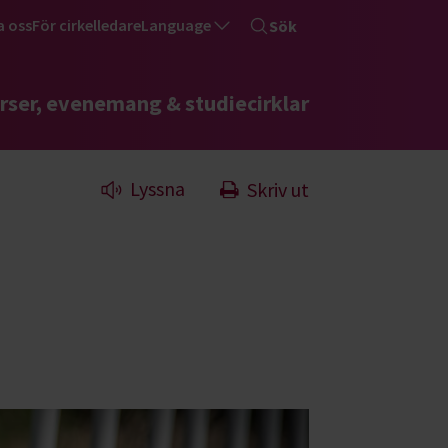
a oss
För cirkelledare
Language
Sök
rser, evenemang & studiecirklar
Lyssna
Skriv ut