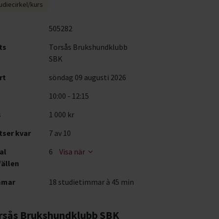
udiecirkel/kurs
505282
ts
Torsås Brukshundklubb
SBK
rt
söndag 09 augusti 2026
10:00 - 12:15
s
1 000 kr
tser kvar
7
av 10
al
6
Visa när
fällen
mmar
18 studietimmar à 45 min
rsås Brukshundklubb SBK