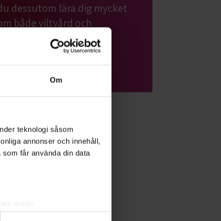
du dessutom lära dig mycket
om både viltvård och
naturvård.
Läs mer om ämnet
Om
änder teknologi såsom
rsonliga annonser och innehåll,
a som får använda din data
lera meter
ryck)