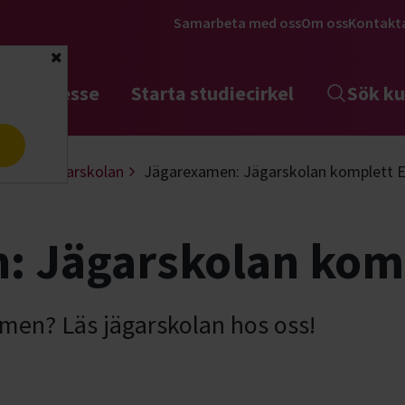
Samarbeta med oss
Om oss
Kontakt
Stäng
tta intresse
Starta studiecirkel
Sök ku
a
akt
Jägarskolan
Jägarexamen: Jägarskolan komplett E
: Jägarskolan komp
xamen? Läs jägarskolan hos oss!