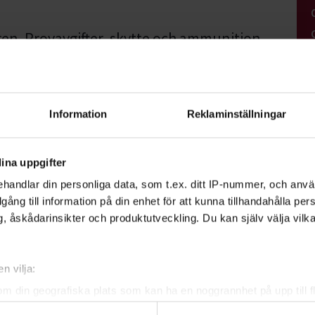
ren. Provavgifter, skytte och ammunition
Information
Reklaminställningar
/om-oss/anmalningsvillkor/
ina uppgifter
handlar din personliga data, som t.ex. ditt IP-nummer, och anv
illgång till information på din enhet för att kunna tillhandahålla pe
, åskådarinsikter och produktutveckling. Du kan själv välja vilk
det.se
n vilja:
om din geografiska plats som kan ha en noggrannhet på upp till f
genom att aktivt skanna den för specifika kännetecken (fingeravt