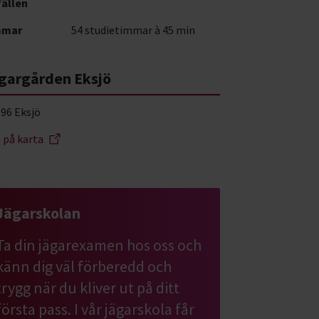
fällen
mmar
54 studietimmar à 45 min
gargården Eksjö
 96 Eksjö
a på karta
Jägarskolan
Ta din jägarexamen hos oss och
känn dig väl förberedd och
trygg när du kliver ut på ditt
första pass. I vår jägarskola får