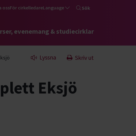
a oss
För cirkelledare
Language
Sök
rser, evenemang & studiecirklar
Lyssna
Skriv ut
ksjö
lett Eksjö