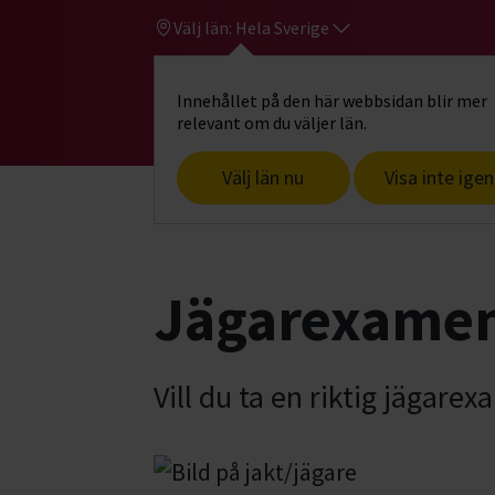
Välj län:
Hela Sverige
Innehållet på den här webbsidan blir mer
Hi
Gå till studiefrämjandets startsid
relevant om du väljer län.
Välj län nu
Visa inte igen
Start
Hitta intresse
Jakt & fiske
J
Jägarexamen
Vill du ta en riktig jägare