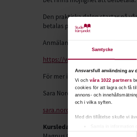
Den praktiska delen startar på vå
betalas på vårterminen.
Anmälan är bindande.
Samtycke
https://www.studieframjandet.se
Ansvarsfull användning av d
För mer information kontakta:
Vi och
våra 1022 partners
be
cookies för att lagra och få t
Sara Nordangård, tel 0734210783
annons- och innehållsmätning
och i vilka syften.
sara.nordangard@studieframjan
Med din tillåtelse skulle vi äve
Kursledare
Samla in information 
Magnus Carlsson
Samtyckesval
Identifiera din enhet 