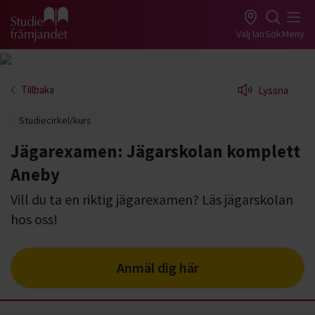
Gå till studiefrämjandets startsida
Välj län
Sök
Meny
Tillbaka
Lyssna
Studiecirkel/kurs
Jägarexamen: Jägarskolan komplett
Aneby
Vill du ta en riktig jägarexamen? Läs jägarskolan
hos oss!
Anmäl dig här