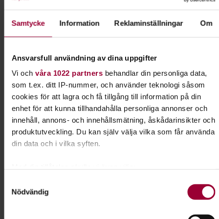
Samtycke
Information
Reklaminställningar
Om
Kontakt
Sara Nordangård
Ansvarsfull användning av dina uppgifter
Folkbildningsutvecklare - Jakt
Vi och
våra 1022 partners
behandlar din personliga data,
och Fiske
som t.ex. ditt IP-nummer, och använder teknologi såsom
Skicka e-post
cookies för att lagra och få tillgång till information på din
073-421 07 83
enhet för att kunna tillhandahålla personliga annonser och
innehåll, annons- och innehållsmätning, åskådarinsikter och
produktutveckling. Du kan själv välja vilka som får använda
din data och i vilka syften.
Dela:
Facebook
LinkedIn
E-mail
Med din tillåtelse skulle vi även vilja:
Jägarskolan
Samla in information om din geografiska plats som
Samtyckesval
Nödvändig
kan ha en noggrannhet på upp till flera meter
Identifiera din enhet genom att aktivt skanna den för
Ta din jägarexamen hos oss och känn dig väl
specifika kännetecken (fingeravtryck)
förberedd och trygg när du kliver ut på ditt första