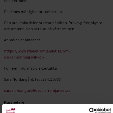
höstterminen.
Det finns möjlighet att delbetala.
Den praktiska delen startar på våren. Provavgifter, skytte
och ammunition betalas på vårterminen.
Anmälan är bindande.
https://www.studieframjandet.se/om-
oss/anmalningsvillkor/
För mer information kontakta:
Sara Nordangård, tel 0734210783
sara.nordangard@studieframjandet.se
Kursledare
Tobias Gustafsson