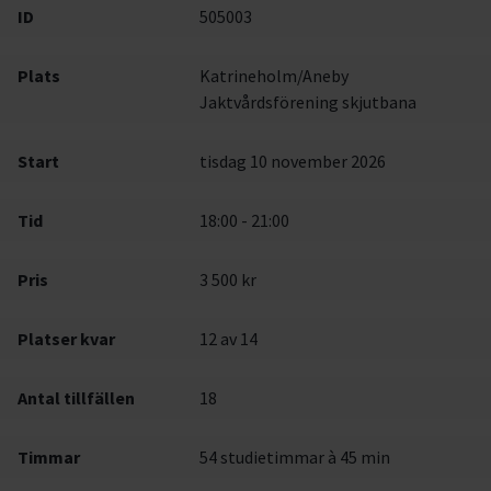
ID
505003
Plats
Katrineholm/Aneby
Jaktvårdsförening skjutbana
Start
tisdag 10 november 2026
Tid
18:00 - 21:00
Pris
3 500 kr
Platser kvar
12
av 14
Antal tillfällen
18
Timmar
54 studietimmar à 45 min