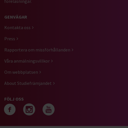
föreläsningar.
GENVÄGAR
Kontakta oss
Press
Rapportera om missförhållanden
Våra anmälningsvillkor
Om webbplatsen
About Studiefrämjandet
FÖLJ OSS
Följ oss på facebook
Följ oss på instagra
Följ oss på yout