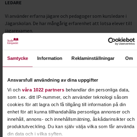
LEDARE
Vi använder erfarna jägare och pedagoger som kursledare i
Jägarskolan. De har mångårig erfarenhet att lotsa elever till
jägarexamen.
KOSTNADER
I kursavgiften ingår kostnaden för de ledarledda teoretiska
Samtycke
Information
Reklaminställningar
Om
delarna av Jägarskolan samt kurslitteratur. Kursavgiften går
att dela upp i tre delbetalningar, en administrationsavgift på
100kr tillkommer, ska anges vid anmälan.
Ansvarsfull användning av dina uppgifter
Vi och
våra 1022 partners
behandlar din personliga data,
Kursledare
som t.ex. ditt IP-nummer, och använder teknologi såsom
Peter Carlberg
cookies för att lagra och få tillgång till information på din
enhet för att kunna tillhandahålla personliga annonser och
I samarbete med
innehåll, annons- och innehållsmätning, åskådarinsikter och
Jägarförbundet Gotland
produktutveckling. Du kan själv välja vilka som får använda
din data och i vilka syften.