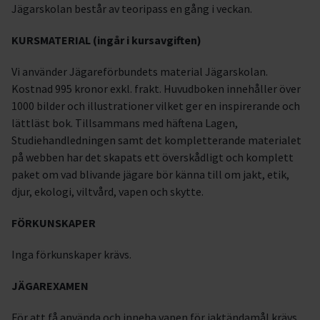
Jägarskolan består av teoripass en gång i veckan.
KURSMATERIAL (ingår i kursavgiften)
Vi använder Jägareförbundets material Jägarskolan.
Kostnad 995 kronor exkl. frakt. Huvudboken innehåller över
1000 bilder och illustrationer vilket ger en inspirerande och
lättläst bok. Tillsammans med häftena Lagen,
Studiehandledningen samt det kompletterande materialet
på webben har det skapats ett överskådligt och komplett
paket om vad blivande jägare bör känna till om jakt, etik,
djur, ekologi, viltvård, vapen och skytte.
FÖRKUNSKAPER
Inga förkunskaper krävs.
JÄGAREXAMEN
För att få använda och inneha vapen för jaktändamål krävs