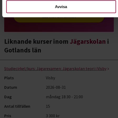
mycket om både viltvård och naturvård.
Avvisa
Läs mer om ämnet
Liknande kurser inom
Jägarskolan
i
Gotlands län
Jägarskolan- kurser, studiecirklar & evenemang (6 rader)
Studiecirkel/kurs:
Jägarexamen: Jägarskolan teori i Visby
Plats
Visby
Datum
2026-08-31
Dag
måndag 18:30 - 21:00
Antal tillfällen
15
Pris
3 300 kr