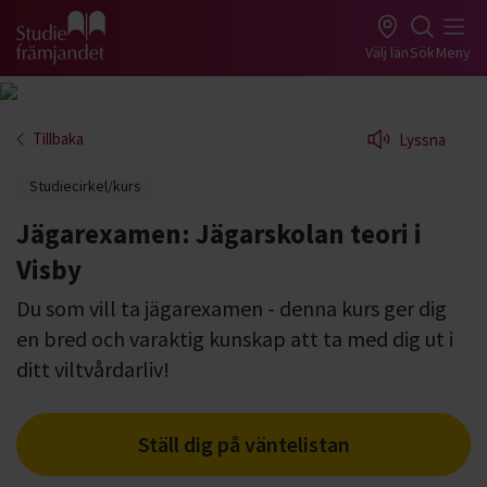
Gå till studiefrämjandets startsida
Välj län
Sök
Meny
Tillbaka
Lyssna
Studiecirkel/kurs
Jägarexamen: Jägarskolan teori i
Visby
Du som vill ta jägarexamen - denna kurs ger dig
en bred och varaktig kunskap att ta med dig ut i
ditt viltvårdarliv!
Ställ dig på väntelistan