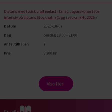
Distans med fysisk träff endast i länet:
Jägarskolan teori
intensiv på distans Stockholm (1 gg i veckan) Ht 2026
Datum
2026-10-07
Dag
onsdag 18:00 - 21:00
Antal tillfällen
7
Pris
3 300 kr
Visa fler
Gå till studiefrämjandets startsida