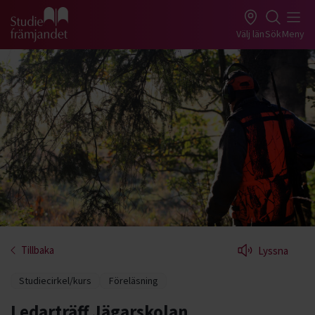
Gå till studiefrämjandets startsida
Välj län
Sök
Meny
Tillbaka
Lyssna
Studiecirkel/kurs
Föreläsning
Ledarträff Jägarskolan