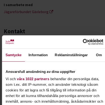
I samarbete med
Jägareförbundet Gävleborg
Kontakt
Elin Skoglund
Verksamhetsutvecklare Jakt &
Fiske, Natur & Miljö
Samtycke
Information
Reklaminställningar
Om
Skicka e-post
070-619 01 65
Ansvarsfull användning av dina uppgifter
Vi och
våra 1022 partners
behandlar din personliga data,
som t.ex. ditt IP-nummer, och använder teknologi såsom
Dela:
Facebook
LinkedIn
E-mail
cookies för att lagra och få tillgång till information på din
enhet för att kunna tillhandahålla personliga annonser och
Jägarskolan
innehåll, annons- och innehållsmätning, åskådarinsikter och