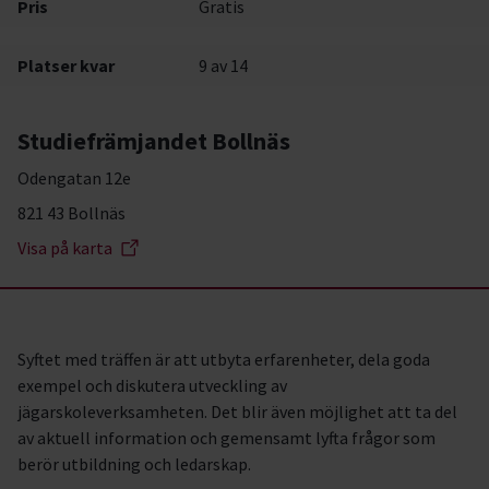
Pris
Gratis
Platser kvar
9
av 14
Studiefrämjandet Bollnäs
Odengatan 12e
821 43 Bollnäs
Visa på karta
Syftet med träffen är att utbyta erfarenheter, dela goda
exempel och diskutera utveckling av
jägarskoleverksamheten. Det blir även möjlighet att ta del
av aktuell information och gemensamt lyfta frågor som
berör utbildning och ledarskap.