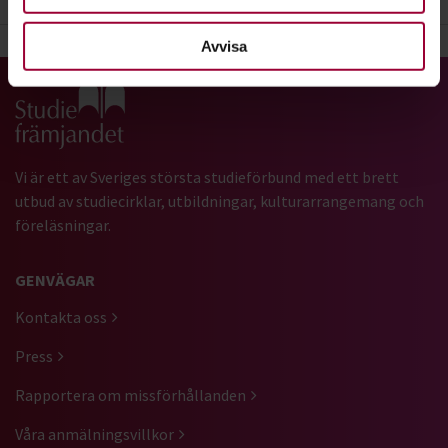
Avvisa
Gå till studiefrämjandets startsida
Vi är ett av Sveriges största studieförbund med ett brett
utbud av studiecirklar, utbildningar, kulturarrangemang och
föreläsningar.
GENVÄGAR
Kontakta oss
Press
Rapportera om missförhållanden
Våra anmälningsvillkor