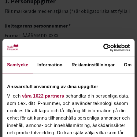
1. Personuppgifter
Fält markerade med en stjärna (*) är obligatoriska att fylla i.
Deltagarens personnummer *
Format: ÅÅÅÅMMDD-XXXX
LMA-nummer
Samtycke
Information
Reklaminställningar
Om
Förnamn *
Ansvarsfull användning av dina uppgifter
Vi och
våra 1022 partners
behandlar din personliga data,
Efternamn *
som t.ex. ditt IP-nummer, och använder teknologi såsom
cookies för att lagra och få tillgång till information på din
enhet för att kunna tillhandahålla personliga annonser och
innehåll, annons- och innehållsmätning, åskådarinsikter
och produktutveckling. Du kan själv välja vilka som får
E-postadress *