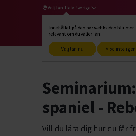
Välj län:
Hela Sverige
Innehållet på den här webbsidan blir mer
Hi
Gå till studiefrämjandets startsid
relevant om du väljer län.
Välj län nu
Visa inte igen
Start
Hitta intresse
Hund & husdjur
Seminarium: 
spaniel - Re
Vill du lära dig hur du får