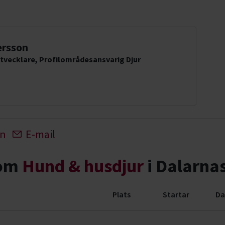
ersson
tvecklare, Profilområdesansvarig Djur
In
E-mail
nom
Hund & husdjur
i Dalarnas
Plats
Startar
Da
ng (56 rader)