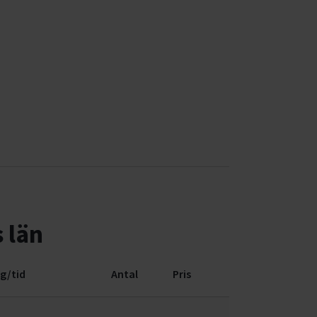
 län
g/tid
Antal
Pris