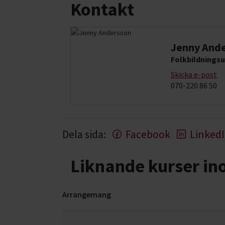
Kontakt
Jenny And
Folkbildningsu
Skicka e-post
070-220 86 50
Dela sida:
Facebook
Linked
Liknande kurser i
Arrangemang
Hund & husdjur- kurser, studiecirklar & evenema