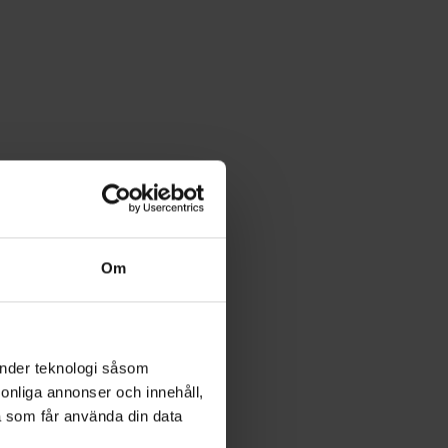
Om
änder teknologi såsom
rsonliga annonser och innehåll,
a som får använda din data