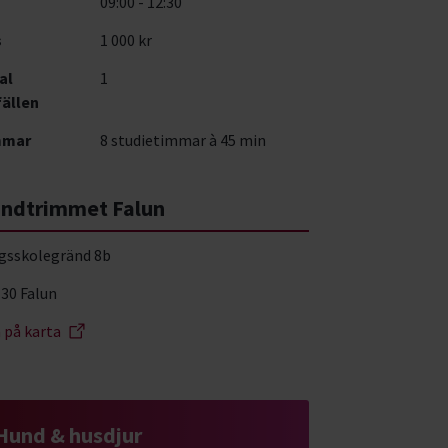
09:00 - 12:30
s
1 000 kr
al
1
fällen
mmar
8 studietimmar à 45 min
ndtrimmet Falun
gsskolegränd 8b
 30 Falun
a på karta
Hund & husdjur