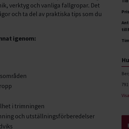
Tid
ik, verktyg och vanliga fallgropar. Det
Pri
rågor och ta del av praktiska tips som du
Ant
till
annat igenom:
Ti
Hu
Ber
ngsområden
791
kropp
Vis
lhet i trimningen
mning och utställningsförberedelser
dviks