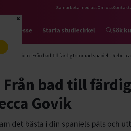
Samarbeta med oss
Om oss
Kontakt
Stäng
tta intresse
Starta studiecirkel
Sök ku
a
Seminarium: Från bad till färdigtrimmad spaniel - Rebecca
Från bad till färd
becca Govik
 fram det bästa i din spaniels päls och u