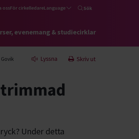
a oss
För cirkelledare
Language
Sök
rser, evenemang & studiecirklar
Lyssna
Skriv ut
 Govik
igtrimmad
ttryck? Under detta