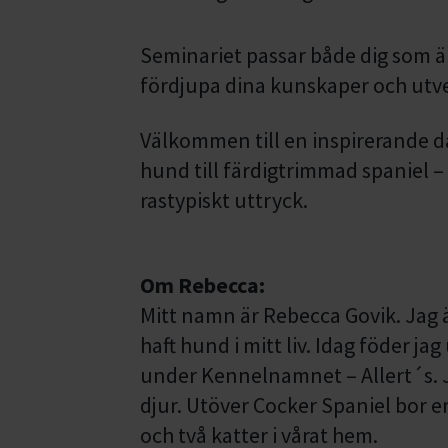
Seminariet passar både dig som är
fördjupa dina kunskaper och utvec
Välkommen till en inspirerande da
hund till färdigtrimmad spaniel –
rastypiskt uttryck.
Om Rebecca:
Mitt namn är Rebecca Govik. Jag ä
haft hund i mitt liv. Idag föder j
under Kennelnamnet – Allert´s. J
djur. Utöver Cocker Spaniel bor
och två katter i vårat hem.