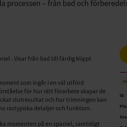
la processen – från bad och förberedelse
l - Visar från bad till färdig klippt
 moment som ingår i en väl utförd
St
örståelse för hur rätt förarbete skapar de
ID
yckat slutresultat och hur trimningen kan
Pla
s rastypiska detaljer och funktion.
Sta
ka momenten på en spaniel, samtidigt