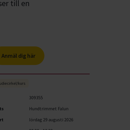
r till en
Anmäl dig här
udiecirkel/kurs
309355
ts
Hundtrimmet Falun
rt
lördag 29 augusti 2026