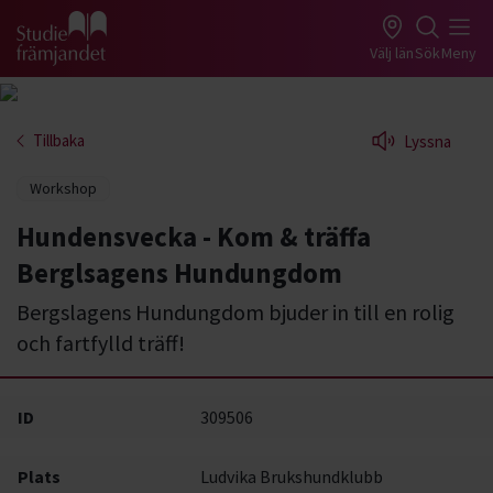
Gå till studiefrämjandets startsida
Välj län
Sök
Meny
Tillbaka
Lyssna
Workshop
Hundensvecka - Kom & träffa
Berglsagens Hundungdom
Bergslagens Hundungdom bjuder in till en rolig
och fartfylld träff!
ID
309506
Plats
Ludvika Brukshundklubb