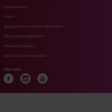
Kontakta oss
Press
Rapportera om missförhållanden
Våra anmälningsvillkor
Om webbplatsen
About Studiefrämjandet
FÖLJ OSS
Följ oss på facebook
Följ oss på instagra
Följ oss på yout