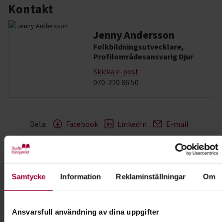
Kontakt
Jenny Andersson
Folkbildningsutvecklare,
Profilområdesansvarig Djur
Skicka e-post
070-220 86 50
Dela:
Facebook
LinkedIn
E-mail
Agility
Samtycke
Information
Reklaminställningar
Om
Bli samspelt med din hund genom utmanande
hinderbanor. Agility betyder snabbhet och det är
verkligen snabbhet och samarbete det handlar
Ansvarsfull användning av dina uppgifter
om här.