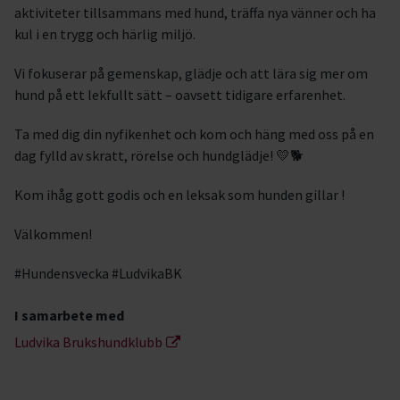
aktiviteter tillsammans med hund, träffa nya vänner och ha
kul i en trygg och härlig miljö.
Vi fokuserar på gemenskap, glädje och att lära sig mer om
hund på ett lekfullt sätt – oavsett tidigare erfarenhet.
Ta med dig din nyfikenhet och kom och häng med oss på en
dag fylld av skratt, rörelse och hundglädje! 💛🐕
Kom ihåg gott godis och en leksak som hunden gillar !
Välkommen!
#Hundensvecka #LudvikaBK
I samarbete med
Ludvika Brukshundklubb