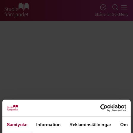
Gå till studiefrämjandets startsida
Skåne län
Sök
Meny
Tillbaka
Lyssna
Tyska - Skåne
Samtycke
Information
Reklaminställningar
Om
Lär dig skriva och prata tyska. För dig som är