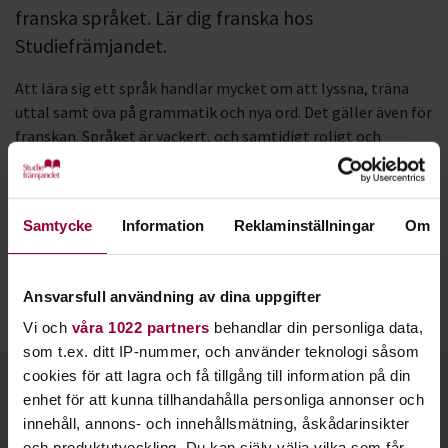
franska språket. Lär dig franska hos
Studiefrämjandet.
Att lära sig ett språk handlar mycket om att lyssna, träna
uttal samt öva på grammatik och nya ord. Det gäller även för
franskan. Språket är vackert, och samtidigt roligt och
utmanade att lära sig.
Har du ett intresse för kultur är franskan helt rätt språk.
Samtycke
Information
Reklaminställningar
Om
Mycket inom litteratur, film och konst skapas på franska.
Franska räknas som ett världsspråk och talas som
modersmål i länder som Frankrike, Belgien, Schweiz och
Ansvarsfull användning av dina uppgifter
Kanada.
Vi och
våra 1022 partners
behandlar din personliga data,
som t.ex. ditt IP-nummer, och använder teknologi såsom
cookies för att lagra och få tillgång till information på din
Kontakt
enhet för att kunna tillhandahålla personliga annonser och
innehåll, annons- och innehållsmätning, åskådarinsikter
och produktutveckling. Du kan själv välja vilka som får