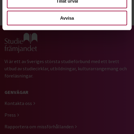
Tillåt urval
Dela:
Facebook
LinkedIn
E-mail
Avvisa
Gå till studiefrämjandets startsida
Vi är ett av Sveriges största studieförbund med ett brett
utbud av studiecirklar, utbildningar, kulturarrangemang och
föreläsningar.
GENVÄGAR
Kontakta oss
Press
Rapportera om missförhållanden