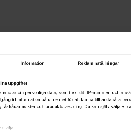
Engelska
ronoberg
Information
Reklaminställningar
ldens ledande språk - engelska. Lär di
ina uppgifter
konversation.
handlar din personliga data, som t.ex. ditt IP-nummer, och anv
illgång till information på din enhet för att kunna tillhandahålla pe
, åskådarinsikter och produktutveckling. Du kan själv välja vilk
 både privat och i jobbet. Det är också ett
. I många TV-program talas engelska, och
n vilja: