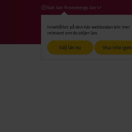
Valt län:
Kronobergs län
Innehållet på den här webbsidan blir mer
Hi
Gå till studiefrämjandets startsid
relevant om du väljer län.
Välj län nu
Visa inte igen