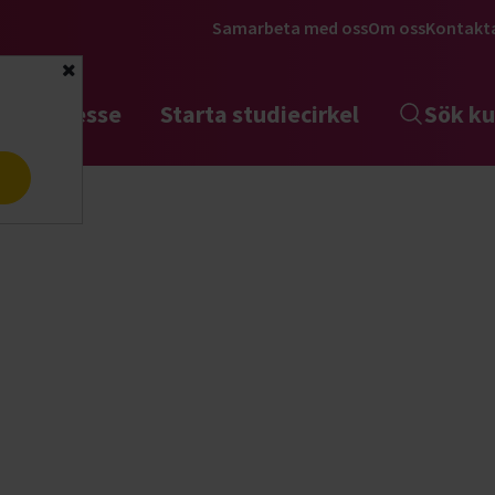
Samarbeta med oss
Om oss
Kontakt
Stäng
tta intresse
Starta studiecirkel
Sök ku
a