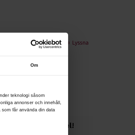
Lyssna
Om
g både enklare
änder teknologi såsom
rsonliga annonser och innehåll,
a som får använda din data
Starta en studiecirkel!