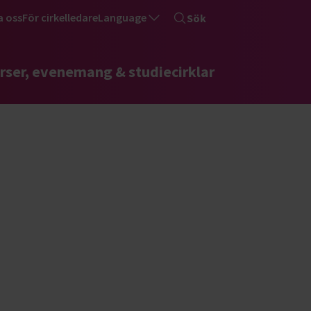
a oss
För cirkelledare
Language
Sök
rser, evenemang & studiecirklar