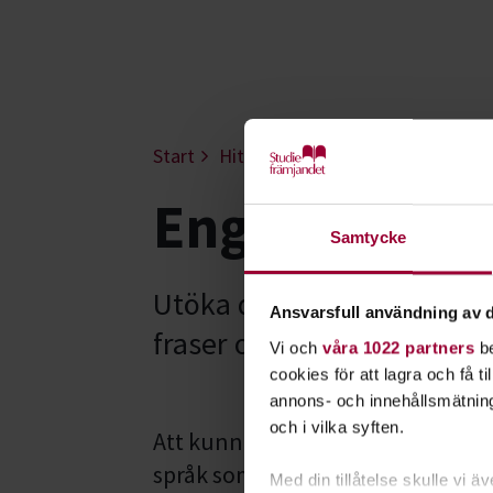
Start
Hitta intresse
Språk & resande
Engelska - K
Samtycke
Utöka dina kunskaper i vär
Ansvarsfull användning av d
fraser och mer avancerad 
Vi och
våra 1022 partners
be
cookies för att lagra och få t
annons- och innehållsmätning
och i vilka syften.
Att kunna engelska är användbart -
språk som lätt kan hållas levande
Med din tillåtelse skulle vi äve