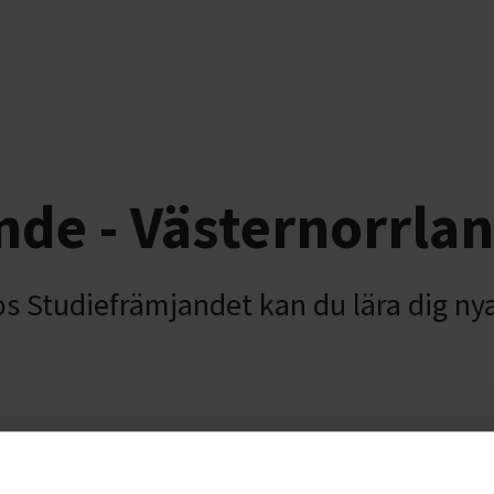
nde - Västernorrla
os Studiefrämjandet kan du lära dig ny