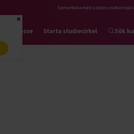
Samarbeta med oss
Om oss
Kontakt
Stäng
tta intresse
Starta studiecirkel
Sök ku
a