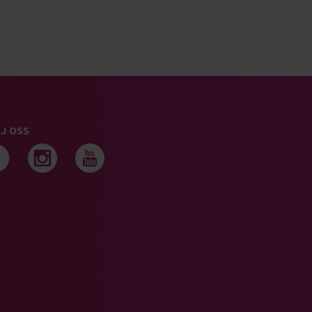
J OSS
Följ oss på facebook
Följ oss på instagram
Följ oss på youtub