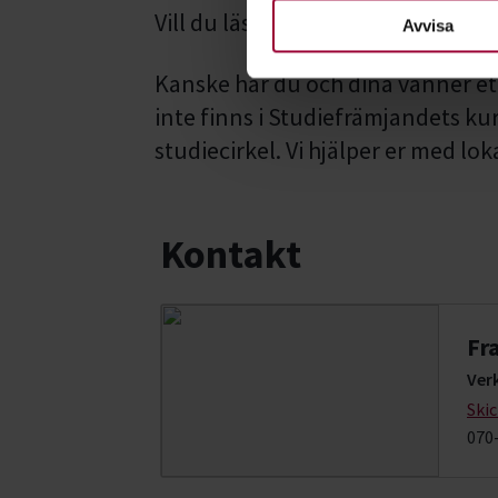
nödvändiga för att webbplats
Vill du läsa svenska?
Här hittar du
Avvisa
Kanske har du och dina vänner et
inte finns i Studiefrämjandets ku
studiecirkel. Vi hjälper er med lo
Kontakt
Fr
Ver
Ski
070