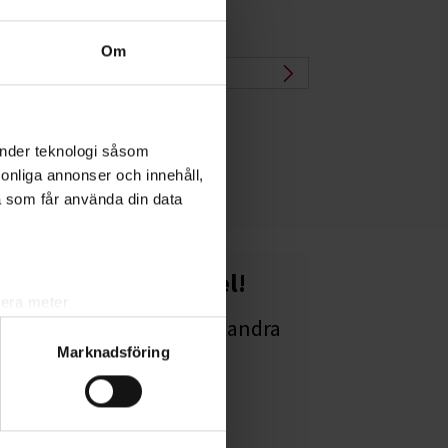
Om
yska
änder teknologi såsom
rsonliga annonser och innehåll,
a som får använda din data
Starta en studiecirkel!
lera meter
Lär dig tillsammans med andra
ryck)
Marknadsföring
genom att starta en
ljsektionen
. Du kan ändra
studiecirkel hos
Studiefrämjandet.
ats. Vissa kakor är