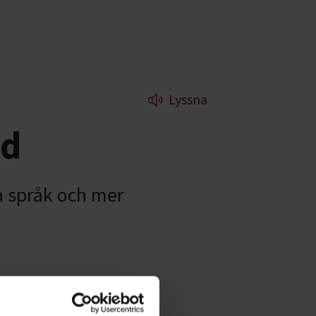
Lyssna
nd
a språk och mer