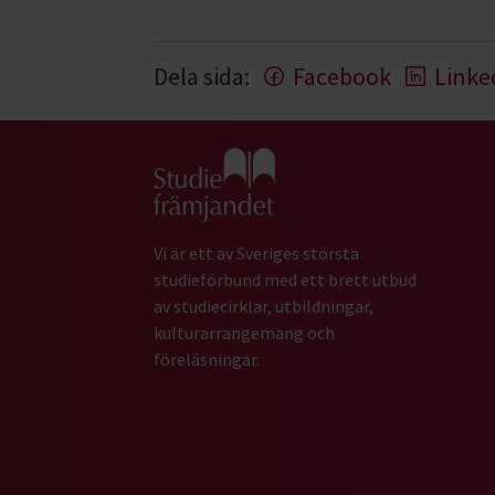
Dela sida:
Facebook
Linke
Gå till studiefrämjandets startsida
Vi är ett av Sveriges största
studieförbund med ett brett utbud
av studiecirklar, utbildningar,
kulturarrangemang och
föreläsningar.