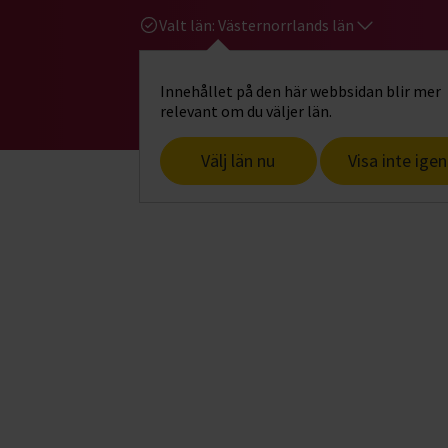
Valt län:
Västernorrlands län
Innehållet på den här webbsidan blir mer
Hi
Gå till studiefrämjandets startsid
relevant om du väljer län.
Välj län nu
Visa inte igen