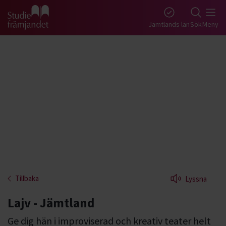
Gå till studiefrämjandets startsida
Jämtlands län
Sök
Meny
Tillbaka
Lyssna
Lajv - Jämtland
Ge dig hän i improviserad och kreativ teater helt