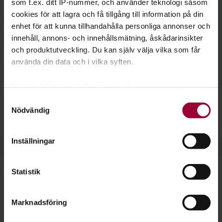
som t.ex. ditt IP-nummer, och använder teknologi såsom
tagit fram ett studiematerial för dig som vill arrangera ett
cookies för att lagra och få tillgång till information på din
lajv.
enhet för att kunna tillhandahålla personliga annonser och
innehåll, annons- och innehållsmätning, åskådarinsikter
och produktutveckling. Du kan själv välja vilka som får
använda din data och i vilka syften.
Med din tillåtelse skulle vi även vilja:
Samla in information om din geografiska plats
Samtyckesval
Nödvändig
som kan ha en noggrannhet på upp till flera meter
Identifiera din enhet genom att aktivt skanna den
för specifika kännetecken (fingeravtryck)
Inställningar
Ta reda på mer om hur dina personliga uppgifter
behandlas och ställ in dina preferenser i
detaljsektionen
.
Statistik
Du kan ändra eller dra tillbaka ditt samtycke när som
helst från cookie-förklaringen.
Här föds ett lajv
Marknadsföring
För att du ska få en så bra upplevelse som möjligt
– De flesta tror att lajv bara är troll
använder vi kakor (cookies) på vår webbplats. Vissa