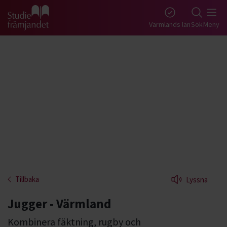
Gå till studiefrämjandets startsida
Värmlands län
Sök
Meny
Tillbaka
Lyssna
Jugger - Värmland
Kombinera fäktning, rugby och