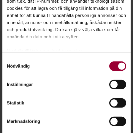
tillfällen, byggworkshops, föreningshjälp, utbildningar,
som t.ex. ditt IP-nummer, och använder teknologi såsom
föreläsningar, kunskapsbank, kontaktnät och utrustning.
cookies för att lagra och få tillgång till information på din
enhet för att kunna tillhandahålla personliga annonser och
innehåll, annons- och innehållsmätning, åskådarinsikter
och produktutveckling. Du kan själv välja vilka som får
använda din data och i vilka syften.
Kontakt
Med din tillåtelse skulle vi även vilja:
Samla in information om din geografiska plats
Samtyckesval
Nödvändig
som kan ha en noggrannhet på upp till flera meter
Identifiera din enhet genom att aktivt skanna den
för specifika kännetecken (fingeravtryck)
Inställningar
Ta reda på mer om hur dina personliga uppgifter
behandlas och ställ in dina preferenser i
detaljsektionen
.
Statistik
Du kan ändra eller dra tillbaka ditt samtycke när som
helst från cookie-förklaringen.
Marknadsföring
För att du ska få en så bra upplevelse som möjligt
använder vi kakor (cookies) på vår webbplats. Vissa