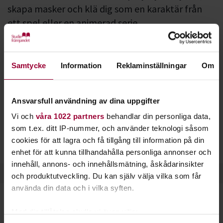
skapa masker och klä dig som en karaktär från
ett spel eller en animerad serie.
Cosplay är en förkortning av engelskans
Costume Play
och
går ut på att försöka efterlikna en karaktär från ett spel, en
Samtycke
Information
Reklaminställningar
Om
anime- eller mangaserie, eller något annat sammanhang.
Fokus ligger oftast på kläder, accessoarer och rekvisita, men
Ansvarsfull användning av dina uppgifter
även på skådespel och framträdanden. Dräkten ska helst vara
egensydd och ju mer lik originalet den är, desto bättre.
Vi och
våra 1022 partners
behandlar din personliga data,
som t.ex. ditt IP-nummer, och använder teknologi såsom
Cosplay förekommer främst på konvent och ibland också i
cookies för att lagra och få tillgång till information på din
tävlingsform.
enhet för att kunna tillhandahålla personliga annonser och
innehåll, annons- och innehållsmätning, åskådarinsikter
och produktutveckling. Du kan själv välja vilka som får
använda din data och i vilka syften.
Med din tillåtelse skulle vi även vilja:
Alla kan cosplaya