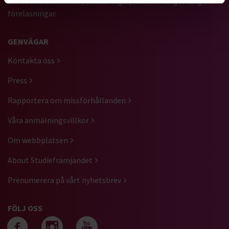
utbud av studiecirklar, utbildningar, kulturarrangemang och
föreläsningar.
GENVÄGAR
Kontakta oss
Press
Rapportera om missförhållanden
Våra anmälningsvillkor
Om webbplatsen
About Studiefrämjandet
Prenumerera på vårt nyhetsbrev
FÖLJ OSS