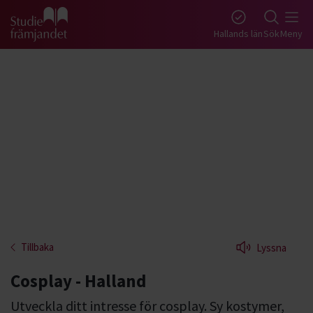
Gå till studiefrämjandets startsida
Hallands län
Sök
Meny
Tillbaka
Lyssna
Cosplay - Halland
Utveckla ditt intresse för cosplay. Sy kostymer,