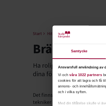
Start
Hitta intresse
Spelkultur
Brä
Brädspel - D
Samtycke
Ha roligt med brädspel och
Ansvarsfull användning av d
dina förmågor och hitta dit
Vi och
våra 1022 partners
be
cookies för att lagra och få t
annons- och innehållsmätning
och i vilka syften.
Det finns en uppsjö av olika bräd
tekniker att bemästra spelen på.
Med din tillåtelse skulle vi äve