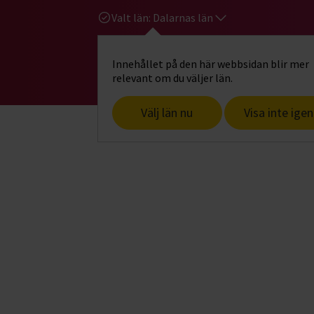
Valt län:
Dalarnas län
Innehållet på den här webbsidan blir mer
Hi
Gå till studiefrämjandets startsid
relevant om du väljer län.
Välj län nu
Visa inte igen