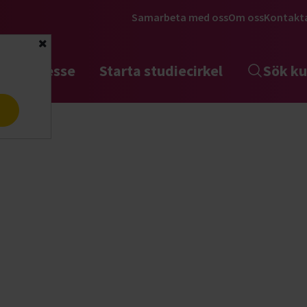
Samarbeta med oss
Om oss
Kontakt
Stäng
tta intresse
Starta studiecirkel
Sök ku
a