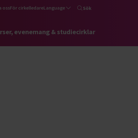
a oss
För cirkelledare
Language
Sök
rser, evenemang & studiecirklar