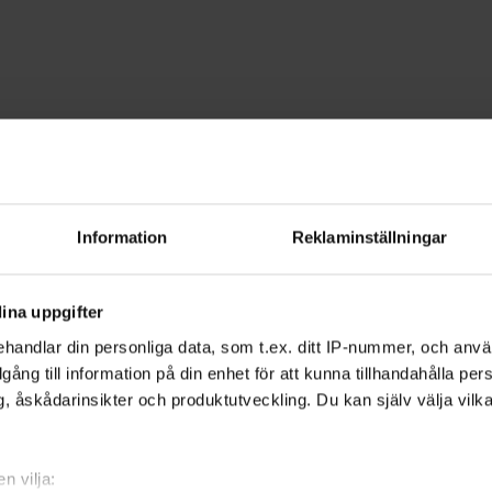
dspel
alarna
Information
Reklaminställningar
 lär dig samtidigt problemlösning och 
ina uppgifter
t favoritspel.
handlar din personliga data, som t.ex. ditt IP-nummer, och anv
illgång till information på din enhet för att kunna tillhandahålla pe
, åskådarinsikter och produktutveckling. Du kan själv välja vilk
spel och minst lika många strategier och
 Genom att prova dig fram och diskutera
n vilja: