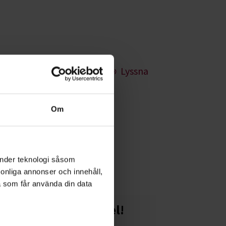
Lyssna
Om
strategier. Öva upp
änder teknologi såsom
rsonliga annonser och innehåll,
a som får använda din data
Starta en studiecirkel!