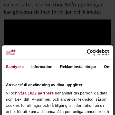
du lever, äter, reser och bor. Små uppoffringar
kan göra stor skillnad för miljön och klimatet.
Samtycke
Information
Reklaminställningar
Om
Lär dig vad
hållbar utveckling
betyder och hur du ställer om
till en sådan. En hållbar livsstil kan innefatta mat, boende,
transport och inköp. Är du beredd att förändra dina vanor?
Ansvarsfull användning av dina uppgifter
Hjälp oss att sprida kunskap om klimathotet och andra
Vi och
våra 1022 partners
behandlar din personliga data,
miljöfrågor. Tillsammans kan vi styra om inriktningen till
som t.ex. ditt IP-nummer, och använder teknologi såsom
det bättre.
cookies för att lagra och få tillgång till information på din
enhet för att kunna tillhandahålla personliga annonser och