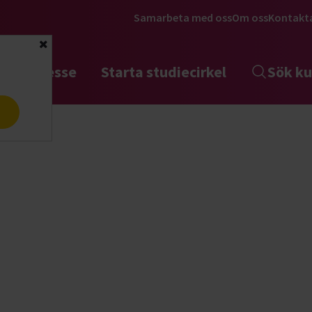
Samarbeta med oss
Om oss
Kontakt
Stäng
tta intresse
Starta studiecirkel
Sök ku
a