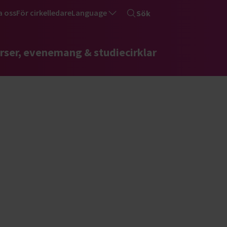
a oss
För cirkelledare
Language
Sök
rser, evenemang & studiecirklar