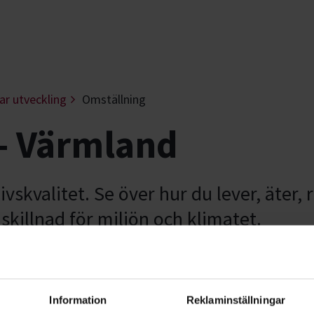
ar utveckling
Omställning
- Värmland
livskvalitet. Se över hur du lever, äter,
skillnad för miljön och klimatet.
Information
Reklaminställningar