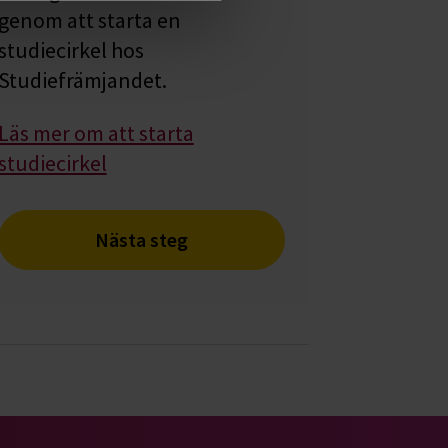
genom att starta en
studiecirkel hos
Studiefrämjandet.
Läs mer om att starta
studiecirkel
Nästa steg