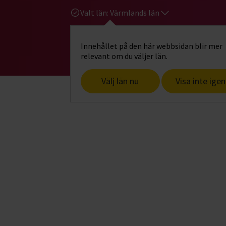
Valt län:
Värmlands län
Innehållet på den här webbsidan blir mer
Hi
Gå till studiefrämjandets startsid
relevant om du väljer län.
Välj län nu
Visa inte igen