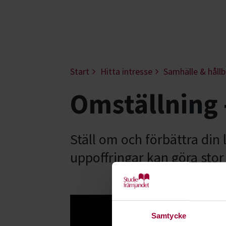
Start
Hitta intresse
Samhälle & hållb
Omställning 
Ställ om och förbättra din 
uppoffringar kan göra stor 
Samtycke