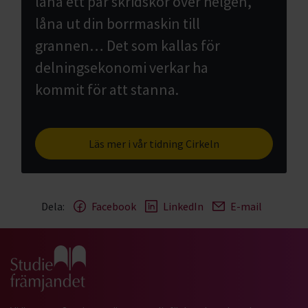
låna ett par skridskor över helgen,
låna ut din borrmaskin till
grannen… Det som kallas för
delningsekonomi verkar ha
kommit för att stanna.
Läs mer i vår tidning Cirkeln
Dela:
Facebook
LinkedIn
E-mail
Gå till studiefrämjandets startsida