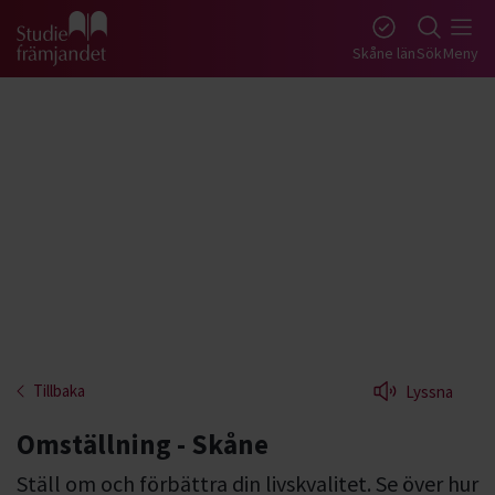
Gå till studiefrämjandets startsida
Skåne län
Sök
Meny
Tillbaka
Lyssna
Omställning - Skåne
Ställ om och förbättra din livskvalitet. Se över hur