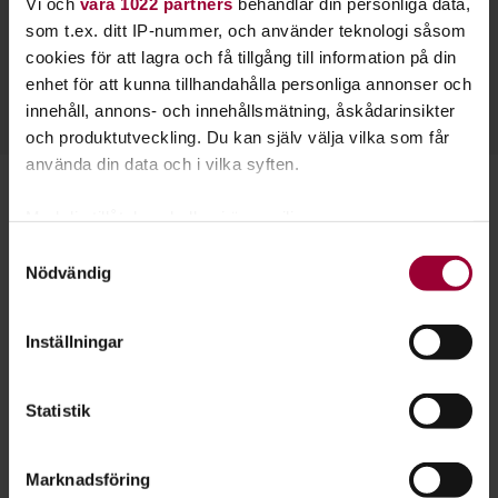
Vi och
våra 1022 partners
behandlar din personliga data,
Sigrid Magnusdotter
som t.ex. ditt IP-nummer, och använder teknologi såsom
Folkbildningsutvecklare, Profilområdesansvarig Miljö
cookies för att lagra och få tillgång till information på din
Skicka e-post
enhet för att kunna tillhandahålla personliga annonser och
0721-75 11 21
Läs mer
innehåll, annons- och innehållsmätning, åskådarinsikter
och produktutveckling. Du kan själv välja vilka som får
använda din data och i vilka syften.
Starta en studiecirkel!
Med din tillåtelse skulle vi även vilja:
Samla in information om din geografiska plats
Samtyckesval
Lär dig tillsammans med andra genom att starta en
Nödvändig
som kan ha en noggrannhet på upp till flera meter
studiecirkel hos Studiefrämjandet.
Identifiera din enhet genom att aktivt skanna den
för specifika kännetecken (fingeravtryck)
Inställningar
Läs mer om att starta studiecirkel
Ta reda på mer om hur dina personliga uppgifter
behandlas och ställ in dina preferenser i
detaljsektionen
.
Statistik
Du kan ändra eller dra tillbaka ditt samtycke när som
Nästa steg
helst från cookie-förklaringen.
Marknadsföring
För att du ska få en så bra upplevelse som möjligt