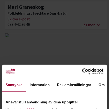
Mari Graneskog
Folkbildningsutvecklare Djur-Natur
Skicka e-post
073-942 36 46
Läs mer
Samtycke
Information
Reklaminställningar
Om
Ansvarsfull användning av dina uppgifter