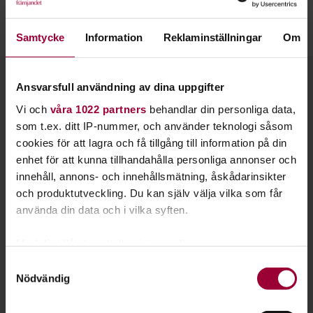
Vi på Studiefrämjandet hjälper dig som är intresserad av
omställningsfrågor. Tillsammans kan vi skapa nätverk och
mötesplatser för alla som arbetar för förändring.
Samtycke
Information
Reklaminställningar
Om
Kontakt
Ansvarsfull användning av dina uppgifter
Vi och
våra 1022 partners
behandlar din personliga data,
som t.ex. ditt IP-nummer, och använder teknologi såsom
cookies för att lagra och få tillgång till information på din
enhet för att kunna tillhandahålla personliga annonser och
innehåll, annons- och innehållsmätning, åskådarinsikter
och produktutveckling. Du kan själv välja vilka som får
använda din data och i vilka syften.
Med din tillåtelse skulle vi även vilja:
Samla in information om din geografiska plats
Samtyckesval
Nödvändig
som kan ha en noggrannhet på upp till flera meter
Identifiera din enhet genom att aktivt skanna den
för specifika kännetecken (fingeravtryck)