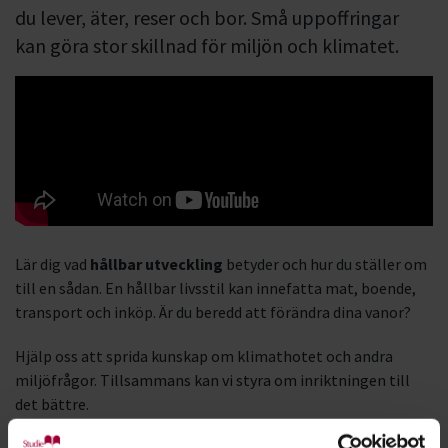
du lever, äter, reser och bor. Små uppoffringar
kan göra stor skillnad för miljön och klimatet.
Lär dig vad
hållbar utveckling
betyder och hur du ställer om
till en sådan. En hållbar livsstil kan innefatta mat, boende,
transport och inköp. Är du beredd att förändra dina vanor?
Hjälp oss att sprida kunskap om klimathotet och andra
miljöfrågor. Tillsammans kan vi styra om inriktningen till
det bättre.