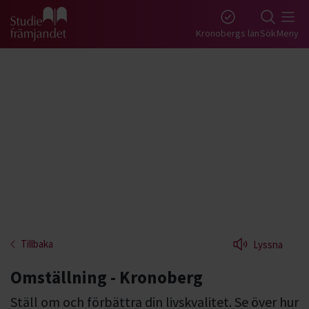
Gå till studiefrämjandets startsida
Kronobergs län
Sök
Meny
Tillbaka
Lyssna
Omställning - Kronoberg
Ställ om och förbättra din livskvalitet. Se över hur