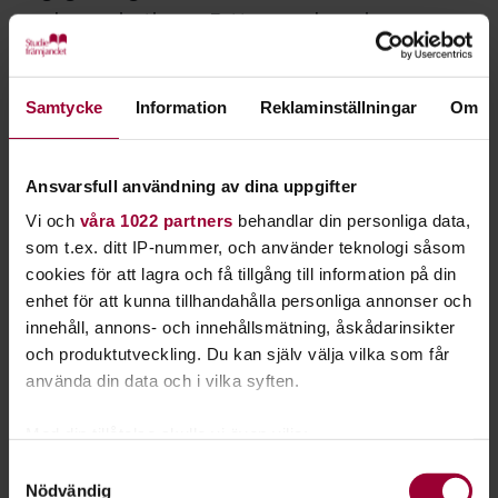
med organisationen Fatta anordnar vi
studiecirklar för att skapa en samtyckeskultur.
Varje år anmäls över 20 000 sexualbrott och mörkertalet är
Samtycke
Information
Reklaminställningar
Om
stort. Det måste bli ett stopp på det sexuella våldet och vi
måste börja tänka i nya banor. Låt oss skapa en
samtyckeskultur där allt utom ett ja är ett nej.
Ansvarsfull användning av dina uppgifter
Vi och
våra 1022 partners
behandlar din personliga data,
Genom projektet
Fatta samtycke
har Studiefrämjandet
som t.ex. ditt IP-nummer, och använder teknologi såsom
tillsammans med Fatta samtycke utvecklat ett
cookies för att lagra och få tillgång till information på din
studiematerial för att med folkbildningens kraft bygga och
enhet för att kunna tillhandahålla personliga annonser och
sprida en samtyckeskultur.
innehåll, annons- och innehållsmätning, åskådarinsikter
och produktutveckling. Du kan själv välja vilka som får
Studiematerialet hittar du på hemsidan Samtyckeskultur.
använda din data och i vilka syften.
Om Fatta
Med din tillåtelse skulle vi även vilja:
Fatta
är en ideell medlemsförening för alla, oavsett kön,
Samla in information om din geografiska plats
Samtyckesval
som vill engagera sig mot sexuellt våld och för samtycke i
Nödvändig
som kan ha en noggrannhet på upp till flera meter