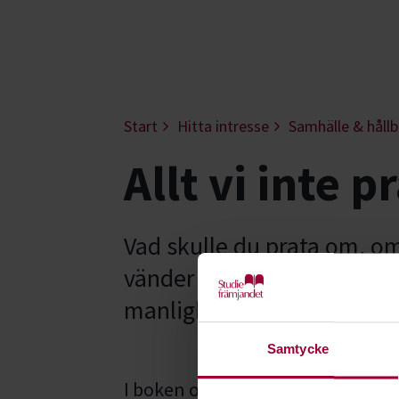
Start
Hitta intresse
Samhälle & hållb
Allt vi inte 
Vad skulle du prata om, om
vänder sig till män som vi
manlighet påverkar samhäl
Samtycke
I boken och podden Allt vi inte 