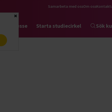
Samarbeta med oss
Om oss
Kontakt
Stäng
tta intresse
Starta studiecirkel
Sök ku
a