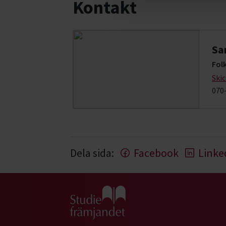
Kontakt
Sa
Folk
Ski
070
Dela sida:
Facebook
Linke
Gå till studiefrämjandets startsida