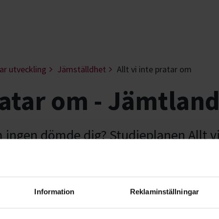
ar utveckling
Jämställdhet
Allt vi inte pratar om
pratar om - Jämtlan
 ingen dömde dig? Studieplanen Allt vi
ll diskutera mansrollen. Både den egna
let.
Information
Reklaminställningar
pratar om samtalar kända och okända män