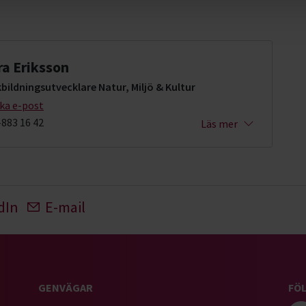
ra Eriksson
bildningsutvecklare Natur, Miljö & Kultur
cka e-post
-883 16 42
Läs mer
dIn
E-mail
GENVÄGAR
FÖL