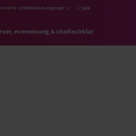
a oss
För cirkelledare
Language
Sök
rser, evenemang & studiecirklar