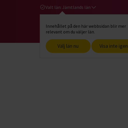
Valt län:
Jämtlands län
Innehållet på den här webbsidan blir mer
Hi
Gå till studiefrämjandets startsid
relevant om du väljer län.
Välj län nu
Visa inte igen