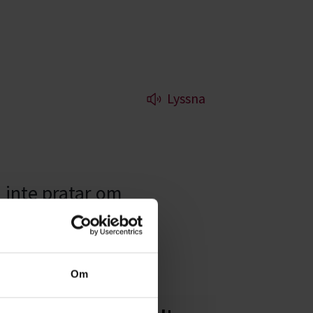
Lyssna
d
 inte pratar om
 och hur vår syn på
Om