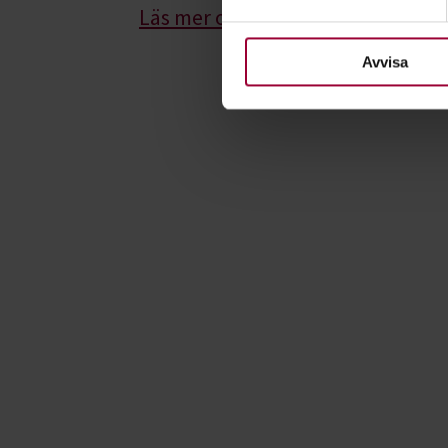
Läs mer om vårt jämställdhetsar
För att du ska få en så bra 
nödvändiga för att webbplats
Avvisa