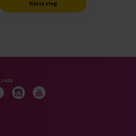
Nästa steg
J OSS
Följ oss på facebook
Följ oss på instagram
Följ oss på youtub