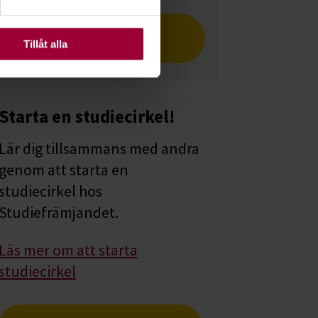
ats. Vissa kakor är
Läs om Ida i tidningen
Tillåt alla
Cirkeln
Starta en studiecirkel!
Lär dig tillsammans med andra
genom att starta en
studiecirkel hos
Studiefrämjandet.
Läs mer om att starta
studiecirkel