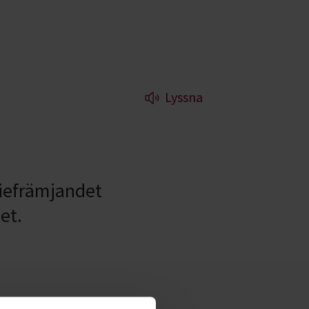
Lyssna
diefrämjandet
et.