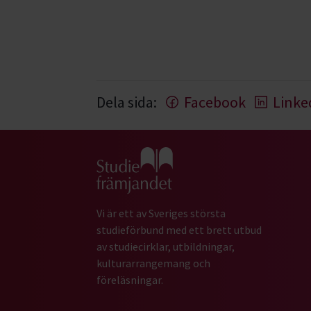
Dela sida:
Facebook
Linke
Gå till studiefrämjandets startsida
Vi är ett av Sveriges största
studieförbund med ett brett utbud
av studiecirklar, utbildningar,
kulturarrangemang och
föreläsningar.