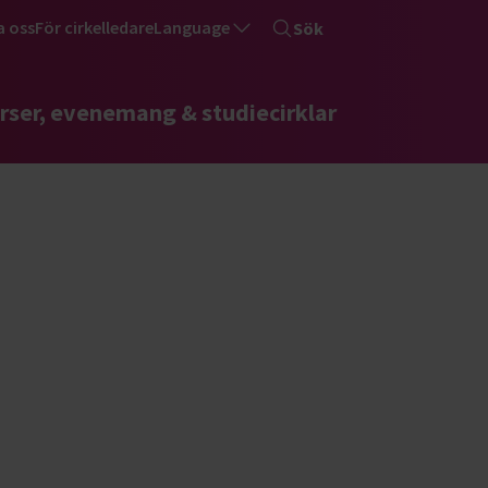
a oss
För cirkelledare
Language
Sök
rser, evenemang & studiecirklar