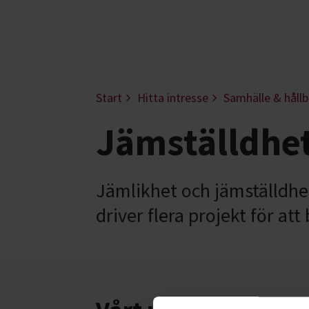
Start
Hitta intresse
Samhälle & hållb
Jämställdhet
Jämlikhet och jämställdhe
driver flera projekt för at