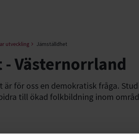
ar utveckling
Jämställdhet
 - Västernorrland
t är för oss en demokratisk fråga. Stu
t bidra till ökad folkbildning inom områd