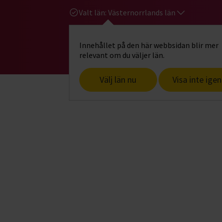
Valt län:
Västernorrlands län
Innehållet på den här webbsidan blir mer
Hi
Gå till studiefrämjandets startsid
relevant om du väljer län.
Välj län nu
Visa inte igen