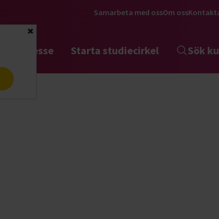
Samarbeta med oss
Om oss
Kontakt
Stäng
tta intresse
Starta studiecirkel
Sök ku
a