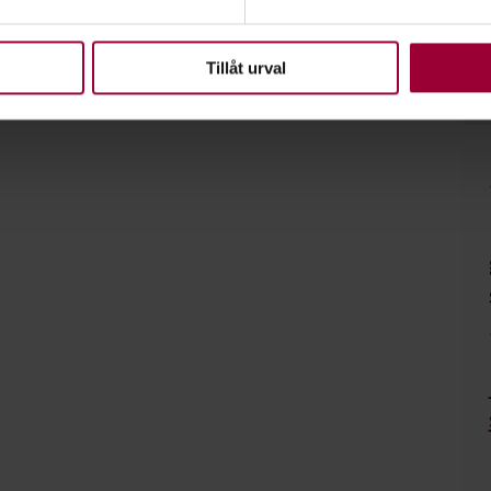
bete inom musiken här!
upplevelse som möjligt använder vi kakor (cookies) på vår webbpl
en ska fungera. Andra är valbara.
Tillåt urval