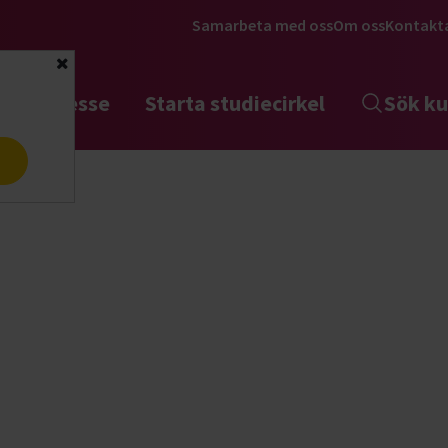
Samarbeta med oss
Om oss
Kontakt
Stäng
tta intresse
Starta studiecirkel
Sök ku
a