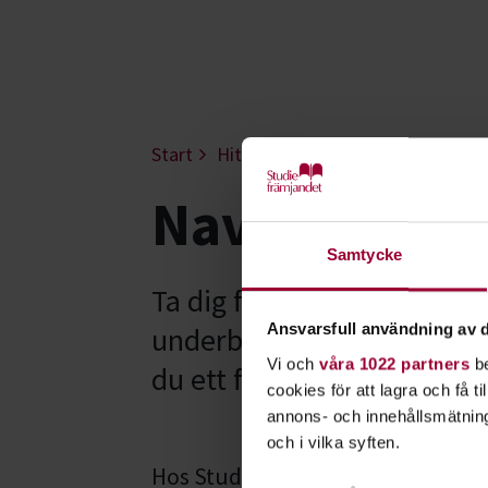
Start
Hitta intresse
Teknik & vetens
Navigation o
Samtycke
Ta dig fram smart och säk
Ansvarsfull användning av d
underbart och det är vikti
Vi och
våra 1022 partners
be
du ett förarintyg för båt?
cookies för att lagra och få t
annons- och innehållsmätning
och i vilka syften.
Hos Studiefrämjandet kan du gå en