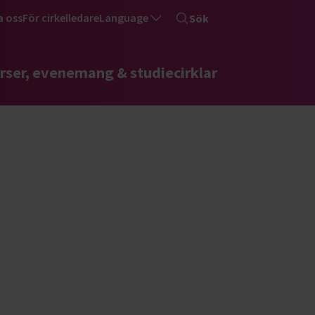
a oss
För cirkelledare
Language
Sök
rser, evenemang & studiecirklar