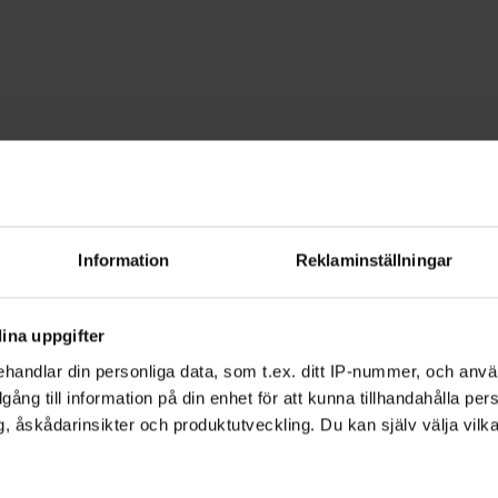
kap
Båtliv
Navigation
ch förarintyg - Väs
Information
Reklaminställningar
ert bland kobbar och skär. Sommaren p
ina uppgifter
gt att kunna navigation och sjövägsreg
handlar din personliga data, som t.ex. ditt IP-nummer, och anv
illgång till information på din enhet för att kunna tillhandahålla pe
, åskådarinsikter och produktutveckling. Du kan själv välja vilk
 kurs eller starta en studiecirkel om du