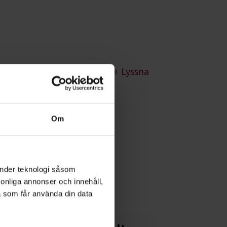
Lyssna
terbotten
Om
å havet är
ler. Kanske behöver
änder teknologi såsom
rsonliga annonser och innehåll,
a som får använda din data