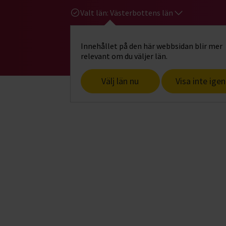
Valt län:
Västerbottens län
Innehållet på den här webbsidan blir mer
Hi
Gå till studiefrämjandets startsid
relevant om du väljer län.
Välj län nu
Visa inte igen