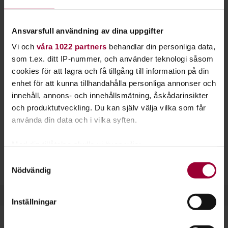
skär. Sommaren på havet är underbart och det är
viktigt att kunna navigation och sjövägsregler.
Ansvarsfull användning av dina uppgifter
Kanske behöver du ett förarintyg för båt?
Vi och
våra 1022 partners
behandlar din personliga data,
Hos Studiefrämjandet kan du gå en kurs eller starta en
som t.ex. ditt IP-nummer, och använder teknologi såsom
studiecirkel om du vill kunna navigera en båt och lära dig mer
cookies för att lagra och få tillgång till information på din
om vilka regler som gäller på sjön.
enhet för att kunna tillhandahålla personliga annonser och
innehåll, annons- och innehållsmätning, åskådarinsikter
På flera platser i Sverige har vi kurser för dig som behöver
och produktutveckling. Du kan själv välja vilka som får
förarbevis/förarintyg för båt (båtkörkort). Här lär du dig
använda din data och i vilka syften.
grunderna i
navigation
och
sjösäkerhet
.
Med din tillåtelse skulle vi även vilja:
Kurserna leder fram till frivilliga prov för VF-certifikat,
Samla in information om din geografiska plats
Samtyckesval
förarintyg för båt och kustskepparintyg.
Nödvändig
som kan ha en noggrannhet på upp till flera meter
Identifiera din enhet genom att aktivt skanna den
för specifika kännetecken (fingeravtryck)
Inställningar
Ta reda på mer om hur dina personliga uppgifter
behandlas och ställ in dina preferenser i
detaljsektionen
.