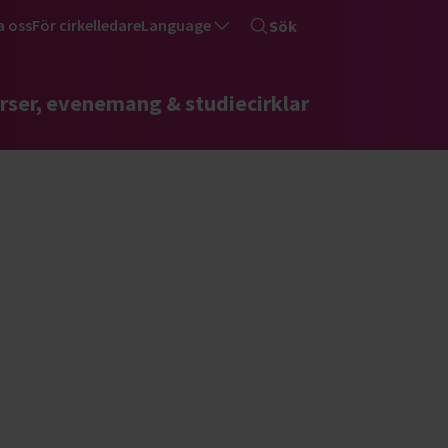
a oss
För cirkelledare
Language
Sök
rser, evenemang & studiecirklar