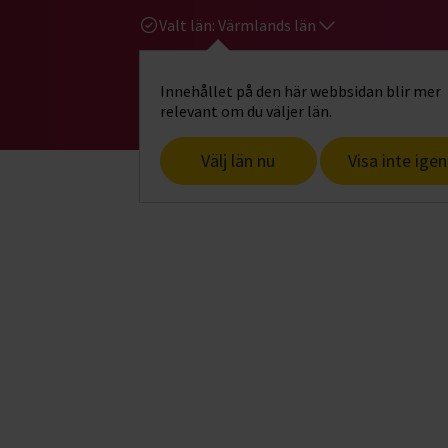
Valt län:
Värmlands län
Innehållet på den här webbsidan blir mer
Hi
Gå till studiefrämjandets startsid
relevant om du väljer län.
Välj län nu
Visa inte igen