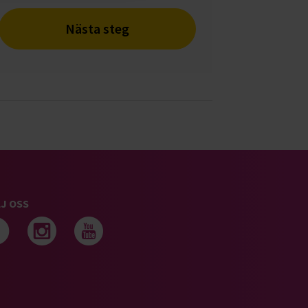
Nästa steg
J OSS
Följ oss på facebook
Följ oss på instagram
Följ oss på youtub