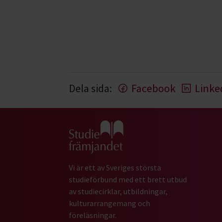
Dela sida:
Facebook
Linke
Gå till studiefrämjandets startsida
Vi är ett av Sveriges största
studieförbund med ett brett utbud
av studiecirklar, utbildningar,
kulturarrangemang och
föreläsningar.