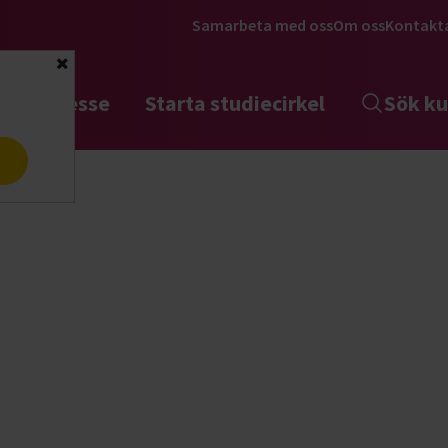
Samarbeta med oss
Om oss
Kontakt
Stäng
tta intresse
Starta studiecirkel
Sök ku
a