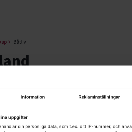
kap
Båtliv
mland
 till sjöss och till havs har många fina
hjälper dig vidare.
Information
Reklaminställningar
ina uppgifter
handlar din personliga data, som t.ex. ditt IP-nummer, och anv