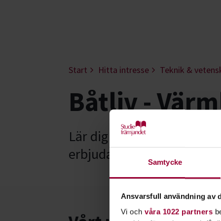
Start
Hitta intresse
Teknik & vetens
Båtliv - Vär
Lär dig mer om båtliv. Livet
erbjuda. Studiefrämjandet 
Samtycke
Ansvarsfull användning av d
Vi och
våra 1022 partners
be