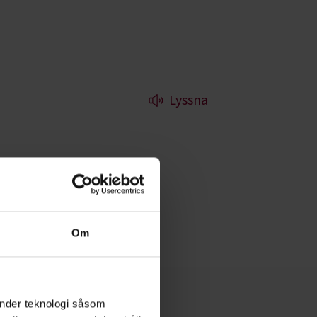
Lyssna
 stunder att
Om
änder teknologi såsom