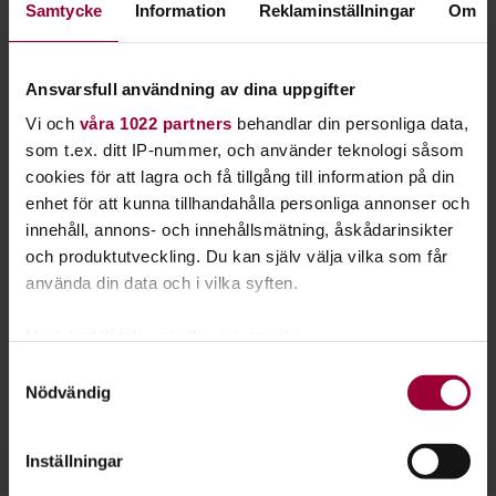
Samtycke
Information
Reklaminställningar
Om
arbetsredskap, transportfordon eller för rent
nöje. Oavsett vad behöver du ett förarbevis. Vi
hjälper dig.
Ansvarsfull användning av dina uppgifter
Vi och
våra 1022 partners
behandlar din personliga data,
För att bli duktig på att köra snöskoter behöver du kunna
som t.ex. ditt IP-nummer, och använder teknologi såsom
både teori och praktik. Det handlar bland annat om att lära
cookies för att lagra och få tillgång till information på din
sig att hantera skotern på ett säkert sätt.
enhet för att kunna tillhandahålla personliga annonser och
Transportstyrelsen utfärdar
förarbevis
för snöskoter. För
innehåll, annons- och innehållsmätning, åskådarinsikter
att examinera dig behöver du kunskap om
och produktutveckling. Du kan själv välja vilka som får
terrängkörningslagen, skötsel och säkerhet och hur skotern
använda din data och i vilka syften.
kan användas i trafik såväl som i natur.
Med din tillåtelse skulle vi även vilja:
För att få köra skoter krävs att du har fyllt 16 år och har ett
Samla in information om din geografiska plats
Samtyckesval
förarbevis. Skoter får också köras av den som har ett kör-
Nödvändig
som kan ha en noggrannhet på upp till flera meter
eller traktorkort utfärdat före den 1 januari 2000.
Identifiera din enhet genom att aktivt skanna den
för specifika kännetecken (fingeravtryck)
Inställningar
Ta reda på mer om hur dina personliga uppgifter