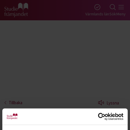
Gå till studiefrämjandets startsida
Värmlands län
Sök
Meny
Tillbaka
Lyssna
Förarbevis snöskoter - Värmland
Snöskotern kan användas både som