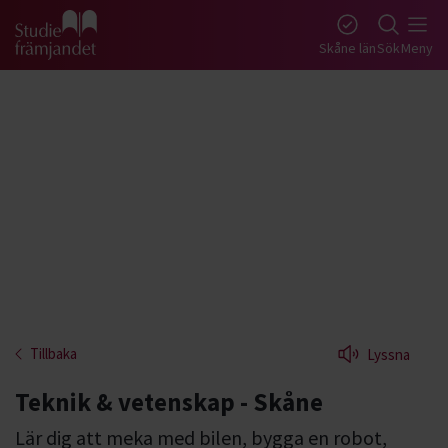
Gå till studiefrämjandets startsida
Skåne län
Sök
Meny
Tillbaka
Lyssna
Teknik & vetenskap - Skåne
Lär dig att meka med bilen, bygga en robot,