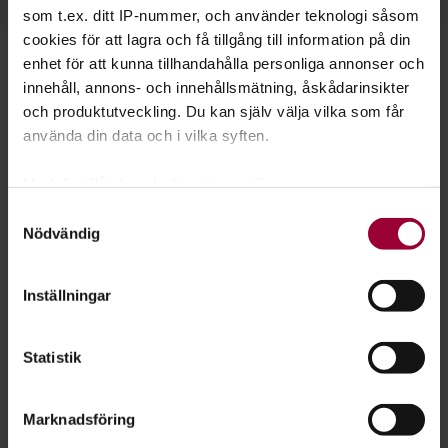
som t.ex. ditt IP-nummer, och använder teknologi såsom
cookies för att lagra och få tillgång till information på din
enhet för att kunna tillhandahålla personliga annonser och
Starta en studiecirkel!
innehåll, annons- och innehållsmätning, åskådarinsikter
och produktutveckling. Du kan själv välja vilka som får
Lär dig tillsammans med andra genom att starta en
använda din data och i vilka syften.
studiecirkel hos Studiefrämjandet.
Med din tillåtelse skulle vi även vilja:
Läs mer om att starta studiecirkel
Samla in information om din geografiska plats
Samtyckesval
Nödvändig
som kan ha en noggrannhet på upp till flera meter
Identifiera din enhet genom att aktivt skanna den
Nästa steg
för specifika kännetecken (fingeravtryck)
Inställningar
Ta reda på mer om hur dina personliga uppgifter
behandlas och ställ in dina preferenser i
detaljsektionen
.
Statistik
Du kan ändra eller dra tillbaka ditt samtycke när som
helst från cookie-förklaringen.
Se våra kurser, evenemang och studiecirklar inom
Marknadsföring
Teknik & vetenskap
För att du ska få en så bra upplevelse som möjligt