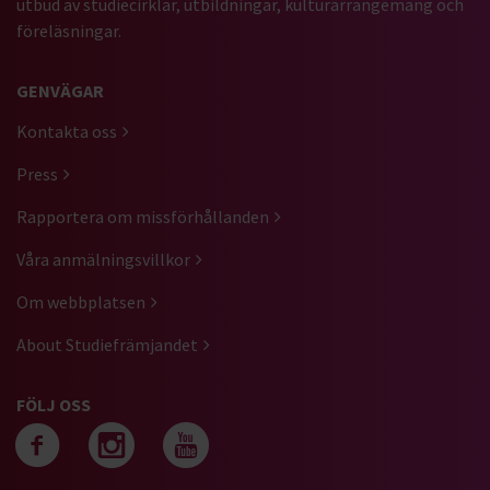
utbud av studiecirklar, utbildningar, kulturarrangemang och
föreläsningar.
GENVÄGAR
Kontakta oss
Press
Rapportera om missförhållanden
Våra anmälningsvillkor
Om webbplatsen
About Studiefrämjandet
FÖLJ OSS
Följ oss på facebook
Följ oss på instagra
Följ oss på yout