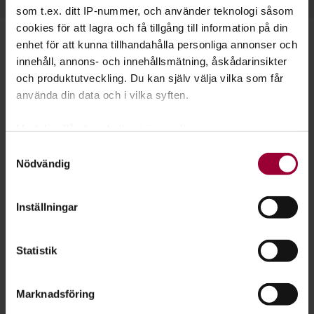
som t.ex. ditt IP-nummer, och använder teknologi såsom
cookies för att lagra och få tillgång till information på din
enhet för att kunna tillhandahålla personliga annonser och
Starta en studiecirkel!
innehåll, annons- och innehållsmätning, åskådarinsikter
och produktutveckling. Du kan själv välja vilka som får
Lär dig tillsammans med andra genom att starta en
använda din data och i vilka syften.
studiecirkel hos Studiefrämjandet.
Med din tillåtelse skulle vi även vilja:
Läs mer om att starta studiecirkel
Samla in information om din geografiska plats
Samtyckesval
Nödvändig
som kan ha en noggrannhet på upp till flera meter
Identifiera din enhet genom att aktivt skanna den
Nästa steg
för specifika kännetecken (fingeravtryck)
Inställningar
Ta reda på mer om hur dina personliga uppgifter
behandlas och ställ in dina preferenser i
detaljsektionen
.
Statistik
Du kan ändra eller dra tillbaka ditt samtycke när som
helst från cookie-förklaringen.
Se våra kurser, evenemang och studiecirklar inom
Marknadsföring
Teknik & vetenskap
För att du ska få en så bra upplevelse som möjligt