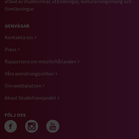
utbud av studiecirklar, utbildningar, kulturarrangemang och
föreläsningar.
GENVÄGAR
Kontakta oss
Press
Rapportera om missförhållanden
Våra anmälningsvillkor
Om webbplatsen
About Studiefrämjandet
FÖLJ OSS
Följ oss på facebook
Följ oss på instagra
Följ oss på yout