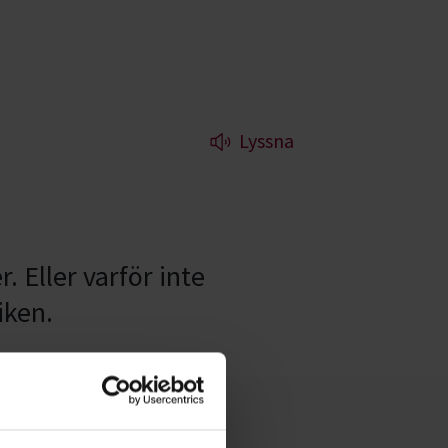
Lyssna
. Eller varför inte
iken.