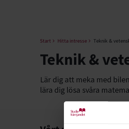
Start
Hitta intresse
Teknik & vetens
Teknik & vet
Lär dig att meka med bilen,
lära dig lösa svåra matema