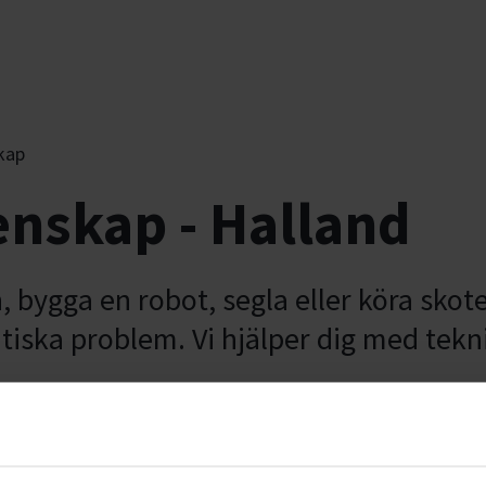
kap
enskap - Halland
 bygga en robot, segla eller köra skoter
tiska problem. Vi hjälper dig med tekn