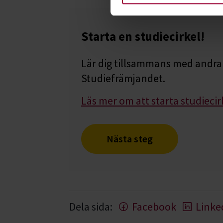
Starta en studiecirkel!
Lär dig tillsammans med andra 
Studiefrämjandet.
Läs mer om att starta studiecir
Nästa steg
Dela sida:
Facebook
Linke