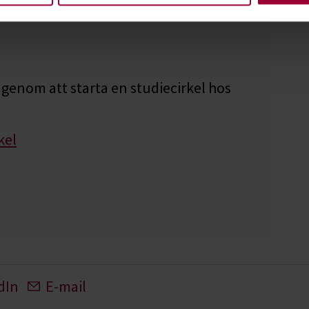
genom att starta en studiecirkel hos
kel
dIn
E-mail