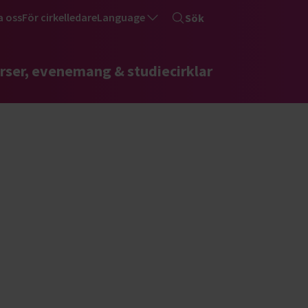
a oss
För cirkelledare
Language
Sök
rser, evenemang & studiecirklar