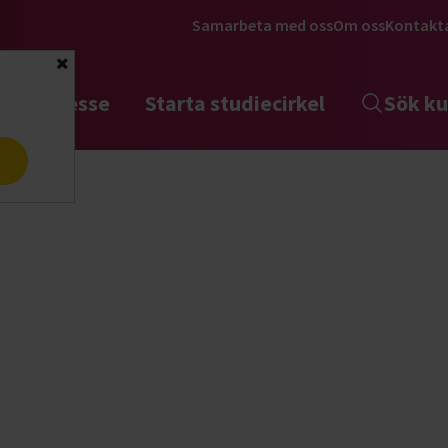
Samarbeta med oss
Om oss
Kontakt
Stäng
tta intresse
Starta studiecirkel
Sök ku
a