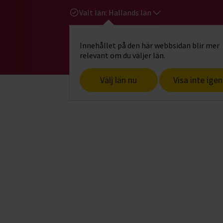
Valt län:
Hallands län
Innehållet på den här webbsidan blir mer
Hi
Gå till studiefrämjandets startsid
relevant om du väljer län.
Välj län nu
Visa inte igen