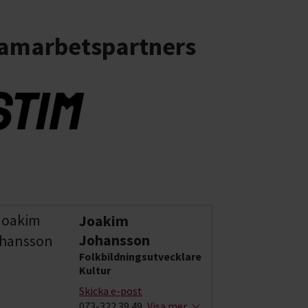
amarbetspartners
Joakim
Johansson
Folkbildningsutvecklare
Kultur
Skicka e-post
073-322 39 49
Visa mer