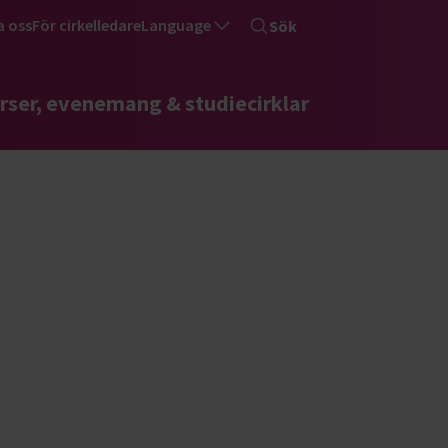
a oss
För cirkelledare
Language
Sök
rser, evenemang & studiecirklar