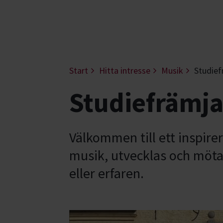
Start
Hitta intresse
Musik
Studie
Studiefrämja
Välkommen till ett inspire
musik, utvecklas och möt
eller erfaren.