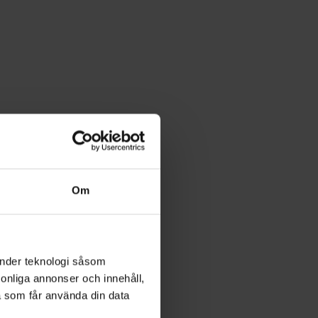
Om
änder teknologi såsom
rsonliga annonser och innehåll,
a som får använda din data