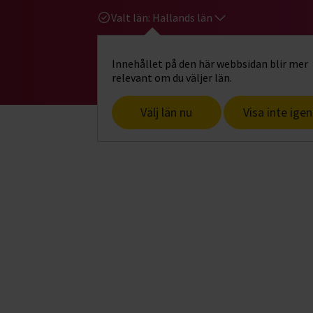
Valt län:
Hallands län
Innehållet på den här webbsidan blir mer
Hi
Gå till studiefrämjandets startsid
relevant om du väljer län.
Välj län nu
Visa inte igen