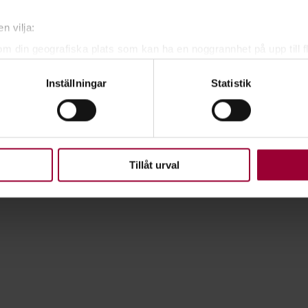
n vilja:
om din geografiska plats som kan ha en noggrannhet på upp till f
genom att aktivt skanna den för specifika kännetecken (fingeravt
Inställningar
Statistik
rsonliga uppgifter behandlas och ställ in dina preferenser i
deta
ke när som helst från cookie-förklaringen.
upplevelse som möjligt använder vi kakor (cookies) på vår webbpl
en ska fungera. Andra är valbara.
Tillåt urval