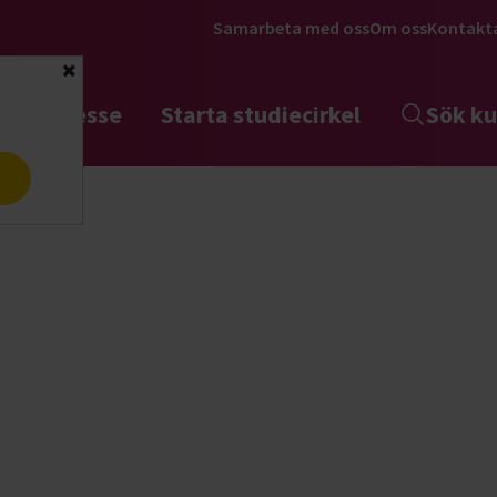
Samarbeta med oss
Om oss
Kontakt
Stäng
tta intresse
Starta studiecirkel
Sök ku
a