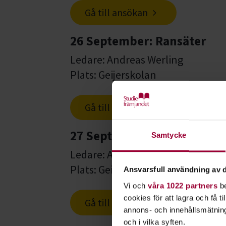
Gå till ansökan
26 September: Ransäter
Ledare: Andreas Werling
Plats: Geijerskolan
Gå till ansökan
27 September: Ransäter
Samtycke
Ledare: Andreas Werling
Plats: Geijerskolan
Ansvarsfull användning av d
Vi och
våra 1022 partners
be
cookies för att lagra och få t
Gå till ansökan
annons- och innehållsmätning
och i vilka syften.