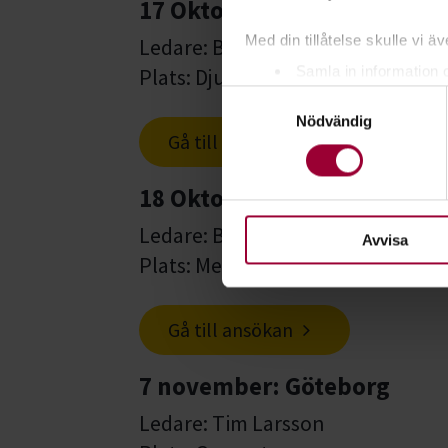
17 Oktober: Gagnef
Med din tillåtelse skulle vi äve
Ledare: Beatrice Jaksch
Samla in information 
Plats: Djuråsskolan
Samtyckesval
Identifiera din enhet 
Nödvändig
Ta reda på mer om hur dina pe
Gå till ansökan
eller dra tillbaka ditt samtyc
18 Oktober: Borlänge
För att du ska få en så bra 
nödvändiga för att webbplats
Ledare: Beatrice Jaksch
Avvisa
Plats: Meddelas inom kort
Gå till ansökan
7 november: Göteborg
Ledare: Tim Larsson