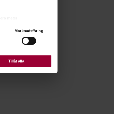
lera meter
ryck)
Marknadsföring
ljsektionen
. Du kan ändra
ats. Vissa kakor är
Tillåt alla