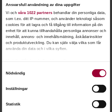
Ansvarsfull användning av dina uppgifter
Vi och
våra 1022 partners
behandlar din personliga data,
som t.ex. ditt IP-nummer, och använder teknologi såsom
cookies för att lagra och få tillgång till information på din
enhet för att kunna tillhandahålla personliga annonser och
innehåll, annons- och innehållsmätning, åskådarinsikter
och produktutveckling. Du kan själv välja vilka som får
använda din data och i vilka syften.
Joakim Johansson
Med din tillåtelse skulle vi även vilja:
Folkbildningsutvecklare Kultur
Samla in information om din geografiska plats
Samtyckesval
Skicka e-post
Nödvändig
som kan ha en noggrannhet på upp till flera meter
073-322 39 49
Läs mer
Identifiera din enhet genom att aktivt skanna den
för specifika kännetecken (fingeravtryck)
Inställningar
Ta reda på mer om hur dina personliga uppgifter
behandlas och ställ in dina preferenser i
detaljsektionen
.
Statistik
Du kan ändra eller dra tillbaka ditt samtycke när som
Närbild: Mia Coldheart
helst från cookie-förklaringen.