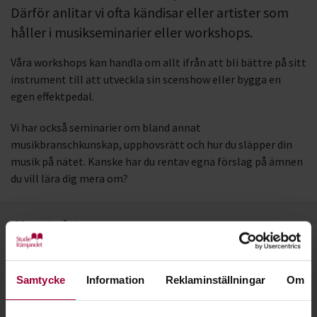
Därför anlitar vi ofta kändisar eller artister som
håller i musikseminarier eller workshops.
Våra workshops kan handla om allt ifrån att bli bättre på sitt
instrument till att utveckla sin scenshow eller bygga en
egen effektpedal.
Vi har också seminarier om bland annat
musikbranschkunskap, upphovsrätt och hur du släpper din
musik på nätet. Kanske har du rentav egna förslag på ämnen
du vill lära dig mera om?
Kontakt
Samtycke
Information
Reklaminställningar
Om