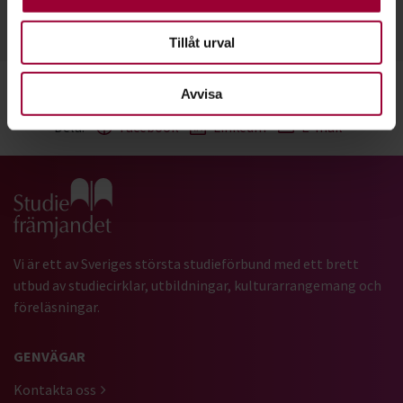
Skicka e-post
Tillåt urval
Avvisa
Dela:
Facebook
LinkedIn
E-mail
Gå till studiefrämjandets startsida
Vi är ett av Sveriges största studieförbund med ett brett
utbud av studiecirklar, utbildningar, kulturarrangemang och
föreläsningar.
GENVÄGAR
Kontakta oss