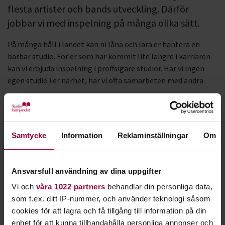
flesta artister och bands utveckling. Därför
jobbar vi med inspelning på många olika sätt.
På många håll i landet kan ni låna och lära er hantera en
bärbar studio. För er som har kommit lite längre i karriären
kan vi erbjuda inspelning i proffsigare studior. Har vi ingen
egen studio i er närhet, har vi ofta samarbeten med andra.
Samtycke
Information
Reklaminställningar
Om
Ansvarsfull användning av dina uppgifter
Vi och
våra 1022 partners
behandlar din personliga data,
Vi ordnar också
kurser och workshops
i inspelningsteknik.
som t.ex. ditt IP-nummer, och använder teknologi såsom
cookies för att lagra och få tillgång till information på din
Läs gärna mera om inspelning på vår sajt
Musikakuten
enhet för att kunna tillhandahålla personliga annonser och