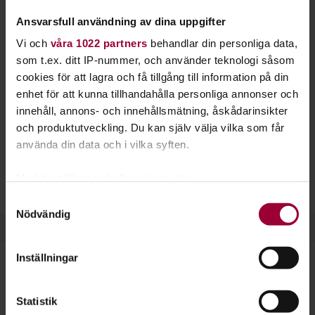
Studiefrämjandet kan du bland annat bli bättre
Ansvarsfull användning av dina uppgifter
på trumpet, valthorn, tuba och kornett.
Vi och
våra 1022 partners
behandlar din personliga data,
som t.ex. ditt IP-nummer, och använder teknologi såsom
På många orter i landet erbjuder vi kurser i blåsinstrument.
cookies för att lagra och få tillgång till information på din
Blåsinstrumenten brukar delas in i två familjer:
enhet för att kunna tillhandahålla personliga annonser och
Bleckblåsinstrument
är exempelvis althorn, kornett,
innehåll, annons- och innehållsmätning, åskådarinsikter
trumpet, trombon, tuba och valthorn.
Träblåsinstrument
och produktutveckling. Du kan själv välja vilka som får
omfattar bland annat saxofon, flöjt, klarinett och oboe.
använda din data och i vilka syften.
Många blåsorkestrar arrangerar sin verksamhet hos oss i
Med din tillåtelse skulle vi även vilja:
form av studiecirklar och kulturarrangemang.
Samla in information om din geografiska plats
Samtyckesval
Nödvändig
som kan ha en noggrannhet på upp till flera meter
Identifiera din enhet genom att aktivt skanna den
för specifika kännetecken (fingeravtryck)
Inställningar
Ta reda på mer om hur dina personliga uppgifter
behandlas och ställ in dina preferenser i
detaljsektionen
.
Dela:
Facebook
LinkedIn
E-mail
Statistik
Du kan ändra eller dra tillbaka ditt samtycke när som