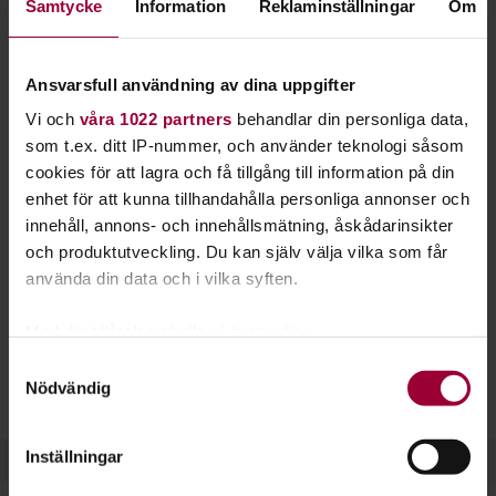
Samtycke
Information
Reklaminställningar
Om
trummorna, utgör ofta grundstommen i pop- och
rockmusiken.
Ansvarsfull användning av dina uppgifter
Öva med rätt teknik och fingersättning så blir du snabbare
Vi och
våra 1022 partners
behandlar din personliga data,
en bra basist. Du får lära dig både plektrum- och fingerspel,
som t.ex. ditt IP-nummer, och använder teknologi såsom
och givetvis också hur du stämmer basen.
cookies för att lagra och få tillgång till information på din
Som basist spelar du sällan mer än en ton i taget. Basen är
enhet för att kunna tillhandahålla personliga annonser och
inget typiskt soloinstrument utan kommer främst till sin
innehåll, annons- och innehållsmätning, åskådarinsikter
rätt ihop med andra instrument.
och produktutveckling. Du kan själv välja vilka som får
använda din data och i vilka syften.
Elbasen liknar till stor del gitarren, men har längre hals och
tjockare strängar. Det krävs därför lite mer styrka i fingrarna
Med din tillåtelse skulle vi även vilja:
för att spela bas.
Samla in information om din geografiska plats
Samtyckesval
Nödvändig
som kan ha en noggrannhet på upp till flera meter
Läs gärna mer om att spela bas på vår sajt
Musikakuten.
Identifiera din enhet genom att aktivt skanna den
för specifika kännetecken (fingeravtryck)
Inställningar
Ta reda på mer om hur dina personliga uppgifter