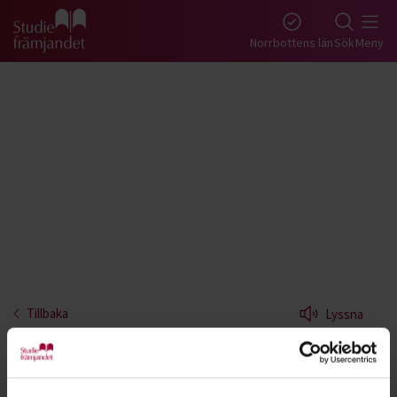
Gå till studiefrämjandets startsida
Norrbottens län
Sök
Meny
Tillbaka
Lyssna
Bas - Norrbotten
Lär dig spela elbas. Basen, tillsammans med