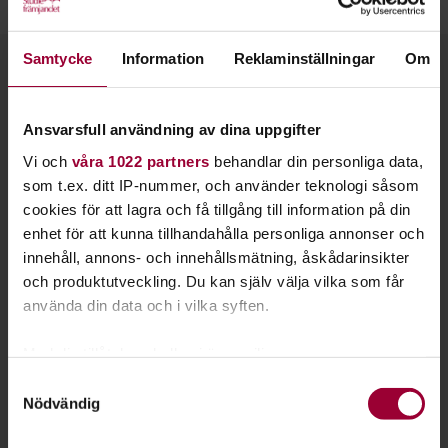
Läs mer om sång på vår sajt
Musikakuten.
Samtycke
Information
Reklaminställningar
Om
Kontakt
Ansvarsfull användning av dina uppgifter
Vi och
våra 1022 partners
behandlar din personliga data,
som t.ex. ditt IP-nummer, och använder teknologi såsom
cookies för att lagra och få tillgång till information på din
enhet för att kunna tillhandahålla personliga annonser och
innehåll, annons- och innehållsmätning, åskådarinsikter
och produktutveckling. Du kan själv välja vilka som får
använda din data och i vilka syften.
Med din tillåtelse skulle vi även vilja:
Samla in information om din geografiska plats
Samtyckesval
Nödvändig
som kan ha en noggrannhet på upp till flera meter
Felicia Selin
Identifiera din enhet genom att aktivt skanna den