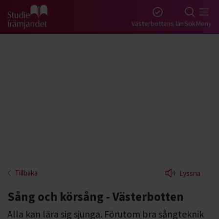
Gå till studiefrämjandets startsida
Västerbottens län
Sök
Meny
Tillbaka
Lyssna
Sång och körsång - Västerbotten
Alla kan lära sig sjunga. Förutom bra sångteknik