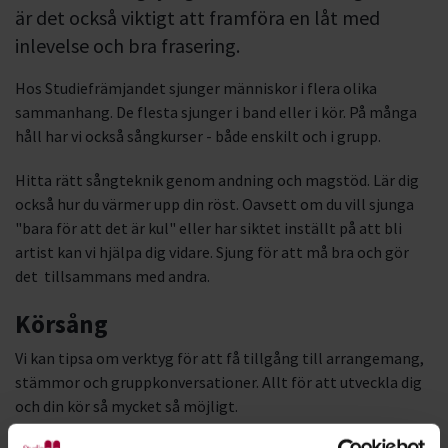
är det också viktigt att framföra en låt med
inlevelse och bra frasering.
Hos Studiefrämjandet sjunger människor i flera olika
sammanhang. De flesta sjunger i band eller i kör. På många
håll har vi också sångkurser - både enskilt och i grupp.
Hitta rätt sångteknik genom andning och magstöd. Lär dig
också hur du värmer upp din röst. Oavsett om du vill sjunga
"bara för att det är kul" eller har siktet inställt på att bli
artist kan vi hjälpa dig vidare. Sjung för att må bra och gör
det tillsammans med andra.
Körsång
Vi kan tipsa om verktyg för att få tillgång till arrangemang,
stämmor och gruppkonversationer. Allt för att utveckla dig
och din kör så mycket så möjligt.