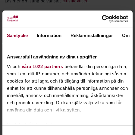
Läs mer om sång på vår sajt
Musikakuten.
Starta en studiecirkel!
Samtycke
Information
Reklaminställningar
Om
Lär dig tillsammans med andra genom att starta en
Ansvarsfull användning av dina uppgifter
studiecirkel hos Studiefrämjandet.
Vi och
våra 1022 partners
behandlar din personliga data,
som t.ex. ditt IP-nummer, och använder teknologi såsom
Läs mer om att starta studiecirkel
cookies för att lagra och få tillgång till information på din
enhet för att kunna tillhandahålla personliga annonser och
innehåll, annons- och innehållsmätning, åskådarinsikter
Nästa steg
och produktutveckling. Du kan själv välja vilka som får
använda din data och i vilka syften.
Med din tillåtelse skulle vi även vilja:
Se våra kurser, evenemang och studiecirklar inom
Samla in information om din geografiska plats
Samtyckesval