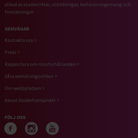
utbud av studiecirklar, utbildningar, kulturarrangemang och
föreläsningar.
GENVÄGAR
Kontakta oss
Press
Rapportera om missförhållanden
Våra anmälningsvillkor
Om webbplatsen
About Studiefrämjandet
FÖLJ OSS
Följ oss på facebook
Följ oss på instagra
Följ oss på yout