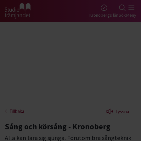
Gå till studiefrämjandets startsida
Kronobergs län
Sök
Meny
Tillbaka
Lyssna
Sång och körsång - Kronoberg
Alla kan lära sig sjunga. Förutom bra sångteknik