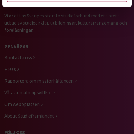
Vi är ett av Sveriges största studieförbund med ett brett
utbud av studiecirklar, utbildningar, kulturarrangemang och
föreläsningar.
GENVÄGAR
Kontakta oss
Press
Rapportera om missförhållanden
Våra anmälningsvillkor
Om webbplatsen
About Studiefrämjandet
FÖLJ OSS