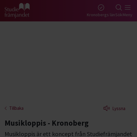
Gå till studiefrämjandets startsida
Kronobergs län
Sök
Meny
Tillbaka
Lyssna
Musikloppis - Kronoberg
Musikloppis är ett koncept från Studiefrämjandet