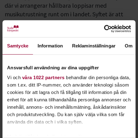
där vi arrangerar hållbara loppisar med
musikutrustning runt om i landet. Syftet är att
främja cirkulärt utbyte av begagnad
musikutrustning. Hållbarhet är en viktig del av
Studiefrämjandets arbete och genomsyrar hela
Samtycke
Information
Reklaminställningar
Om
vår verksamhet.
Kommande Musikloppis
Ansvarsfull användning av dina uppgifter
Klicka här för alla se alla kommande Musikloppis!
Vi och
våra 1022 partners
behandlar din personliga data,
som t.ex. ditt IP-nummer, och använder teknologi såsom
På Musikloppis kan du köpa, sälja, byta eller bara mingla med
cookies för att lagra och få tillgång till information på din
andra musikintresserade. Vi vill uppmuntra till att använda
enhet för att kunna tillhandahålla personliga annonser och
utrustning så länge den håller och att laga det som kan
innehåll, annons- och innehållsmätning, åskådarinsikter
lagas, istället för att i första hand köpa nytt.
och produktutveckling. Du kan själv välja vilka som får
Vill du sälja musikprylar på
använda din data och i vilka syften.
Musikloppis?
Med din tillåtelse skulle vi även vilja: