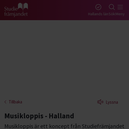
Gå till studiefrämjandets startsida
Hallands län
Sök
Meny
Tillbaka
Lyssna
Musikloppis - Halland
Musikloppis är ett koncept från Studiefrämjandet