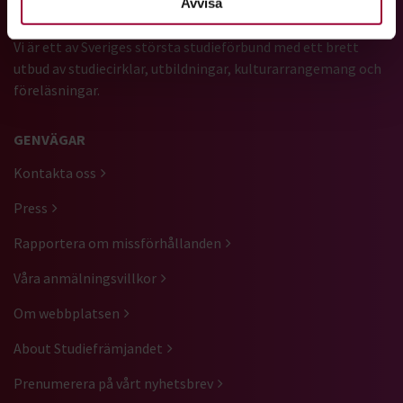
Avvisa
Vi är ett av Sveriges största studieförbund med ett brett
utbud av studiecirklar, utbildningar, kulturarrangemang och
föreläsningar.
GENVÄGAR
Kontakta oss
Press
Rapportera om missförhållanden
Våra anmälningsvillkor
Om webbplatsen
About Studiefrämjandet
Prenumerera på vårt nyhetsbrev