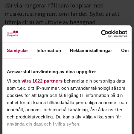
där vi arrangerar hållbara loppisar med
musikutrustning runt om i landet. Syftet är att
främja cirkulärt utbyte av begagnad
musikutrustning. Hållbarhet är en viktig del av
Studiefrämjandets arbete och genomsyrar hela
vår verksamhet.
Samtycke
Information
Reklaminställningar
Om
Kommande Musikloppis
Klicka här för alla se alla kommande Musikloppis!
Ansvarsfull användning av dina uppgifter
Vi och
våra 1022 partners
behandlar din personliga data,
På Musikloppis kan du köpa, sälja, byta eller bara mingla med
som t.ex. ditt IP-nummer, och använder teknologi såsom
andra musikintresserade. Vi vill uppmuntra till att använda
cookies för att lagra och få tillgång till information på din
utrustning så länge den håller och att laga det som kan
enhet för att kunna tillhandahålla personliga annonser och
lagas, istället för att i första hand köpa nytt.
innehåll, annons- och innehållsmätning, åskådarinsikter
och produktutveckling. Du kan själv välja vilka som får
Vill du sälja musikprylar på
använda din data och i vilka syften.
Musikloppis?