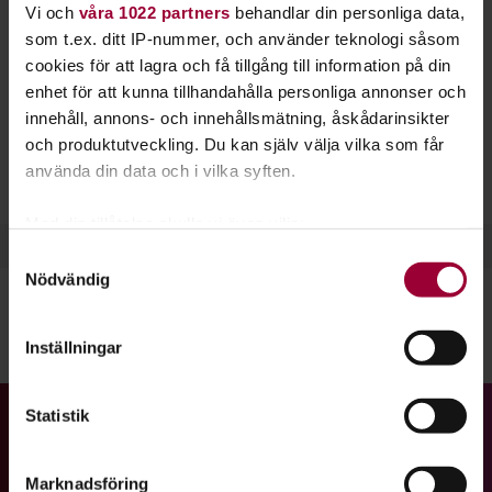
Vi och
våra 1022 partners
behandlar din personliga data,
skapa bättre förutsättningar för unga tjejer som
som t.ex. ditt IP-nummer, och använder teknologi såsom
älskar och vill spela hårdrock. Därför anordnas
cookies för att lagra och få tillgång till information på din
Sweden Rock Kollo varje sommar. Alla tjejer, både
enhet för att kunna tillhandahålla personliga annonser och
cis och trans, mellan 14-17 år som älskar
innehåll, annons- och innehållsmätning, åskådarinsikter
hårdrock kan ansöka.
och produktutveckling. Du kan själv välja vilka som får
använda din data och i vilka syften.
Läs mer och ansök till Sweden Rock Kollo här.
Med din tillåtelse skulle vi även vilja:
Samla in information om din geografiska plats
Samtyckesval
Nödvändig
som kan ha en noggrannhet på upp till flera meter
Identifiera din enhet genom att aktivt skanna den
för specifika kännetecken (fingeravtryck)
Dela:
Facebook
LinkedIn
E-mail
Inställningar
Ta reda på mer om hur dina personliga uppgifter
behandlas och ställ in dina preferenser i
detaljsektionen
.
Statistik
Du kan ändra eller dra tillbaka ditt samtycke när som
Gå till studiefrämjandets startsida
helst från cookie-förklaringen.
Marknadsföring