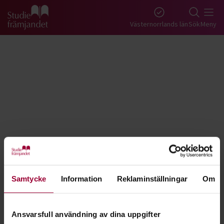
Gå till studiefrämjandets startsida
Västernorrlands län
Sök
Meny
Tillbaka
Lyssna
Samtycke
Information
Reklaminställningar
Om
Sweden Rock Kollo - Västernorrland
Ansvarsfull användning av dina uppgifter
Studiefrämjandet och Sweden Rock Festival vill