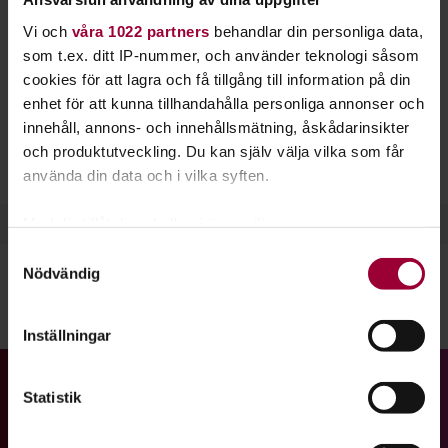
skapa bättre förutsättningar för unga tjejer som
Vi och
våra 1022 partners
behandlar din personliga data,
älskar och vill spela hårdrock. Därför anordnas
som t.ex. ditt IP-nummer, och använder teknologi såsom
Sweden Rock Kollo varje sommar. Alla tjejer, både
cookies för att lagra och få tillgång till information på din
cis och trans, mellan 14-17 år som älskar
enhet för att kunna tillhandahålla personliga annonser och
hårdrock kan ansöka.
innehåll, annons- och innehållsmätning, åskådarinsikter
och produktutveckling. Du kan själv välja vilka som får
Läs mer och ansök till Sweden Rock Kollo här.
använda din data och i vilka syften.
Med din tillåtelse skulle vi även vilja:
Samla in information om din geografiska plats
Samtyckesval
Nödvändig
som kan ha en noggrannhet på upp till flera meter
Identifiera din enhet genom att aktivt skanna den
Dela:
Facebook
LinkedIn
E-mail
för specifika kännetecken (fingeravtryck)
Inställningar
Ta reda på mer om hur dina personliga uppgifter
behandlas och ställ in dina preferenser i
detaljsektionen
.
Gå till studiefrämjandets startsida
Statistik
Du kan ändra eller dra tillbaka ditt samtycke när som
helst från cookie-förklaringen.