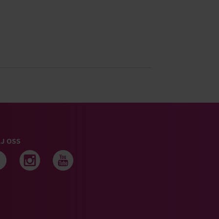
J OSS
Följ oss på facebook
Följ oss på instagram
Följ oss på youtub