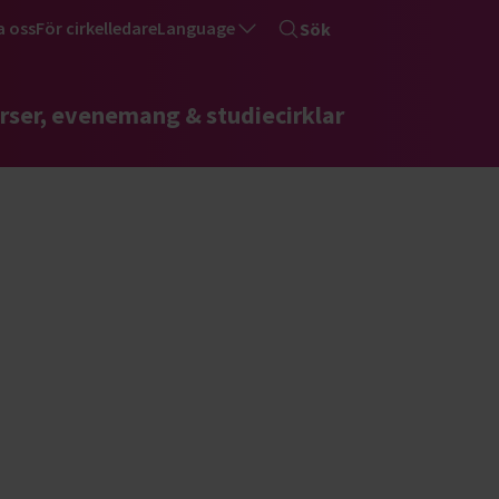
a oss
För cirkelledare
Language
Sök
rser, evenemang & studiecirklar