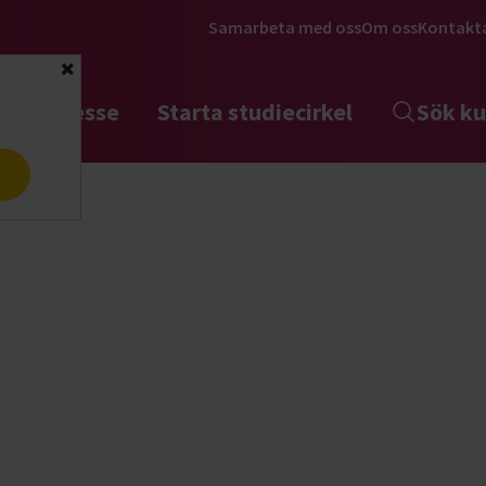
Samarbeta med oss
Om oss
Kontakt
Stäng
tta intresse
Starta studiecirkel
Sök ku
a