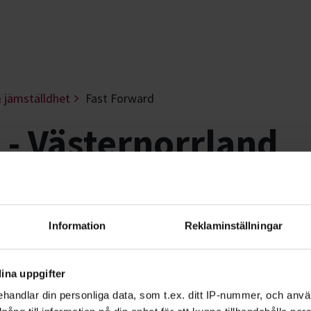
 jämställdhet
Fast Forward
 - Västernorrland
lda musikprojekt vi jobbar med och tro
lvklart för oss att arbeta aktivt med jä
Information
Reklaminställningar
ina uppgifter
ieplanen för en jämställd
handlar din personliga data, som t.ex. ditt IP-nummer, och anv