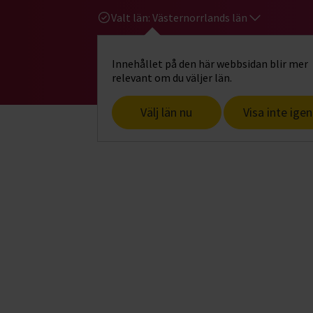
Valt län:
Västernorrlands län
Innehållet på den här webbsidan blir mer
Hi
Gå till studiefrämjandets startsid
relevant om du väljer län.
Välj län nu
Visa inte igen