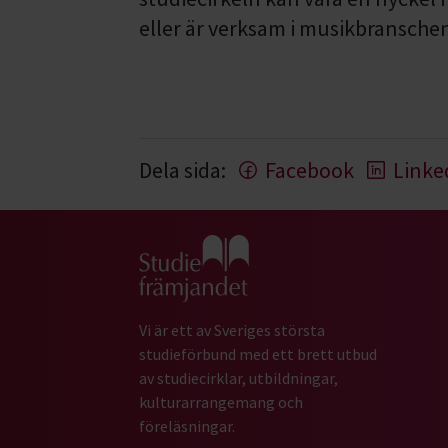
eller är verksam i musikbranschen
Dela sida:
Facebook
Linke
Gå till studiefrämjandets startsida
Vi är ett av Sveriges största
studieförbund med ett brett utbud
av studiecirklar, utbildningar,
kulturarrangemang och
föreläsningar.