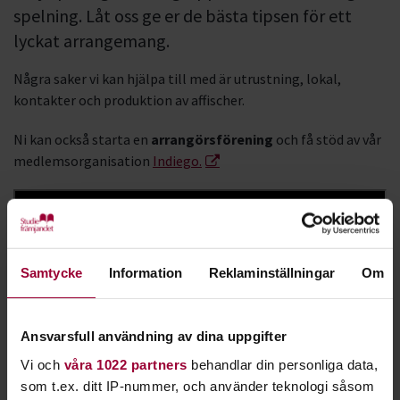
spelning. Låt oss ge er de bästa tipsen för ett
lyckat arrangemang.
Några saker vi kan hjälpa till med är utrustning, lokal,
kontakter och produktion av affischer.
Ni kan också starta en
arrangörsförening
och få stöd av vår
medlemsorganisation
Indiego.
Samtycke
Information
Reklaminställningar
Om
Ansvarsfull användning av dina uppgifter
Tillsammans med andra föreningar och aktörer arrangerar vi
Vi och
våra 1022 partners
behandlar din personliga data,
mängder av föreläsningar samt teater-, musik- och
som t.ex. ditt IP-nummer, och använder teknologi såsom