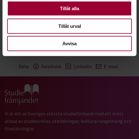
caféet eller en festival med
Andra är valbara.
Tillåt alla
femton liveband.
Tillåt urval
Läs mer i tidningen Cirkeln
Avvisa
Dela:
Facebook
LinkedIn
E-mail
Gå till studiefrämjandets startsida
Vi är ett av Sveriges största studieförbund med ett brett
utbud av studiecirklar, utbildningar, kulturarrangemang och
föreläsningar.