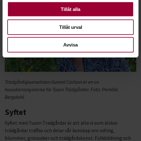
kakor är nödvändiga för att webbplatsen ska fungera.
Andra är valbara.
Tillåt alla
Tillåt urval
Avvisa
Trädgårdsjournalisten Gunnel Carlson är en av
huvudarrangörerna för Tusen Trädgårdar. Foto: Pernilla
Bergdahl.
Syftet
Syftet med Tusen Trädgårdar är att alla vi som älskar
trädgårdar träffas och delar vår kunskap om odling,
blommor, grönsaker och trädgårdskonst. Folkbildning och