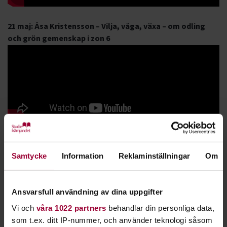
21 maj: Åsa Kristensson – Vilja, våga, växa – om odling
och grön gemenskap i zon 6
Även 2024 hade vi flera spännande trädgårdsföreläsningar.
Se
dem här!
Samtycke
Information
Reklaminställningar
Om
Alla får vara med
Ansvarsfull användning av dina uppgifter
Under Tusen Trädgårdar är självklart alla inbjudna – alla som
har en trädgård kan öppna upp den, och alla som älskar att
Vi och
våra 1022 partners
behandlar din personliga data,
vistas i trädgårdar är varmt välkomna att besöka de
som t.ex. ditt IP-nummer, och använder teknologi såsom