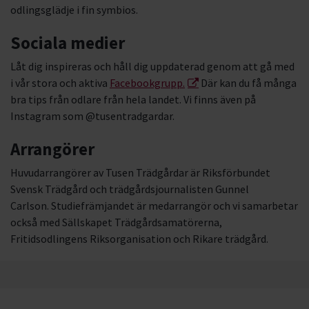
odlingsglädje i fin symbios.
Sociala medier
Låt dig inspireras och håll dig uppdaterad genom att gå med
i vår stora och aktiva
Facebookgrupp.
Där kan du få många
bra tips från odlare från hela landet. Vi finns även på
Instagram som @tusentradgardar.
Arrangörer
Huvudarrangörer av Tusen Trädgårdar är Riksförbundet
Svensk Trädgård och trädgårdsjournalisten Gunnel
Carlson. Studiefrämjandet är medarrangör och vi samarbetar
också med Sällskapet Trädgårdsamatörerna,
Fritidsodlingens Riksorganisation och Rikare trädgård.