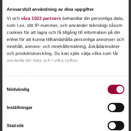
Inspireras och lär dig tillsammans med andra. Odling är
Ansvarsfull användning av dina uppgifter
roligt, rogivande och gynnar både oss själva och miljön.
Vi och
våra 1022 partners
behandlar din personliga data,
som t.ex. ditt IP-nummer, och använder teknologi såsom
Se vilka studieplaner vi har om odling
cookies för att lagra och få tillgång till information på din
enhet för att kunna tillhandahålla personliga annonser och
innehåll, annons- och innehållsmätning, åskådarinsikter
och produktutveckling. Du kan själv välja vilka som får
använda din data och i vilka syften.
Starta en studiecirkel!
Med din tillåtelse skulle vi även vilja:
Lär dig tillsammans med andra genom att starta en
Samla in information om din geografiska plats
studiecirkel hos Studiefrämjandet.
Samtyckesval
Nödvändig
som kan ha en noggrannhet på upp till flera meter
Identifiera din enhet genom att aktivt skanna den
Läs mer om att starta studiecirkel
för specifika kännetecken (fingeravtryck)
Inställningar
Ta reda på mer om hur dina personliga uppgifter
behandlas och ställ in dina preferenser i
detaljsektionen
.
Nästa steg
Statistik
Du kan ändra eller dra tillbaka ditt samtycke när som