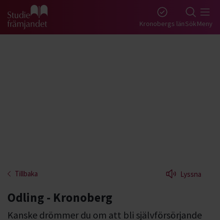
Gå till studiefrämjandets startsida
Kronobergs län
Sök
Meny
Tillbaka
Lyssna
Odling - Kronoberg
Kanske drömmer du om att bli självförsörjande