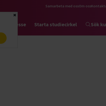
Samarbeta med oss
Om oss
Kontakt
Stäng
tta intresse
Starta studiecirkel
Sök ku
a