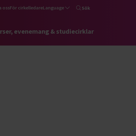
a oss
För cirkelledare
Language
Sök
rser, evenemang & studiecirklar