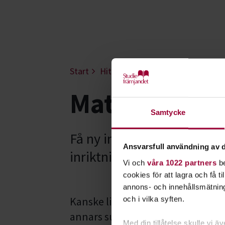
Start
Hitta intresse
Mat, hem & trä
Matlagning -
Samtycke
Få ny inspiration och bli s
Ansvarsfull användning av d
inriktningar och teman. Vil
Vi och
våra 1022 partners
be
cookies för att lagra och få t
annons- och innehållsmätning
Kanske ligger italienska pastasås
och i vilka syften.
annars superhett just nu. Och det f
Med din tillåtelse skulle vi äve