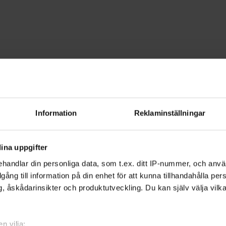
dgård
Matlagning
 Värmland
Information
Reklaminställningar
äkrare i köket. Våra kurser och matcirkl
ina uppgifter
ken mat vill du lära dig laga?
handlar din personliga data, som t.ex. ditt IP-nummer, och anv
illgång till information på din enhet för att kunna tillhandahålla pe
, åskådarinsikter och produktutveckling. Du kan själv välja vilk
er dig varmt om hjärtat? Raw food är
ranska köket står sig alltid. Lär dig laga
n vilja: