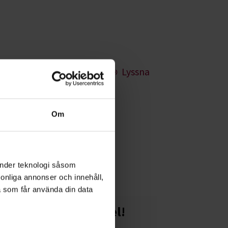
Lyssna
Om
ar har olika
änder teknologi såsom
rsonliga annonser och innehåll,
a som får använda din data
Starta en studiecirkel!