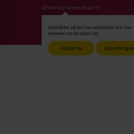
Valt län:
Värmlands län
Innehållet på den här webbsidan blir mer
Hi
Gå till studiefrämjandets startsid
relevant om du väljer län.
Välj län nu
Visa inte igen